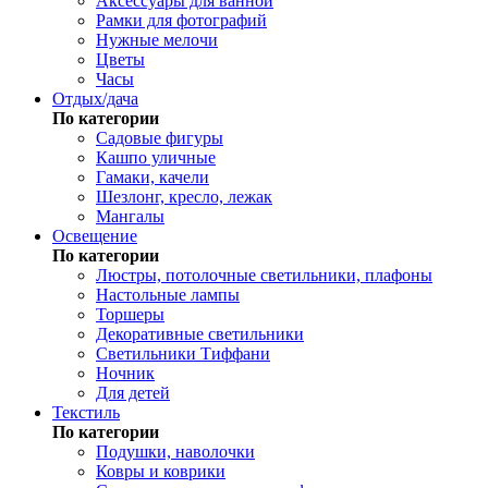
Аксессуары для ванной
Рамки для фотографий
Нужные мелочи
Цветы
Часы
Отдых/дача
По категории
Садовые фигуры
Кашпо уличные
Гамаки, качели
Шезлонг, кресло, лежак
Мангалы
Освещение
По категории
Люстры, потолочные светильники, плафоны
Настольные лампы
Торшеры
Декоративные светильники
Светильники Тиффани
Ночник
Для детей
Текстиль
По категории
Подушки, наволочки
Ковры и коврики