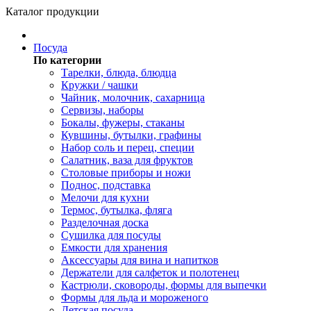
Каталог продукции
Посуда
По категории
Тарелки, блюда, блюдца
Кружки / чашки
Чайник, молочник, сахарница
Сервизы, наборы
Бокалы, фужеры, стаканы
Кувшины, бутылки, графины
Набор соль и перец, специи
Салатник, ваза для фруктов
Столовые приборы и ножи
Поднос, подставка
Мелочи для кухни
Термос, бутылка, фляга
Разделочная доска
Сушилка для посуды
Емкости для хранения
Аксессуары для вина и напитков
Держатели для салфеток и полотенец
Кастрюли, сковороды, формы для выпечки
Формы для льда и мороженого
Детская посуда