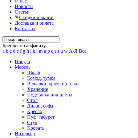
О нас
Новости
Статьи
Скидки и акции
Доставка и оплата
Контакты
Бренды по алфавиту:
a
b
c
d
e
f
g
h
i
k
l
m
n
p
q
s
t
u
w
А-Я
Все
Посуда
Мебель
Шкаф
Комод, тумба
Вешалки, крючки,полки
Хранение
Подставка под цветы
Стол
Диван, софа
Кресло
Пуф, табурет
Стул
Кровать
Интерьер