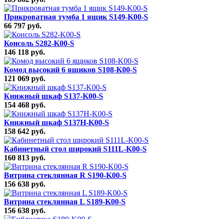
Прикроватная тумба 1 ящик S149-K00-S
66 797 руб.
Консоль S282-K00-S
146 118 руб.
Комод высокий 6 ящиков S108-K00-S
121 069 руб.
Книжный шкаф S137-K00-S
154 468 руб.
Книжный шкаф S137H-K00-S
158 642 руб.
Кабинетный стол широкий S111L-K00-S
160 813 руб.
Витрина стеклянная R S190-K00-S
156 638 руб.
Витрина стеклянная L S189-K00-S
156 638 руб.