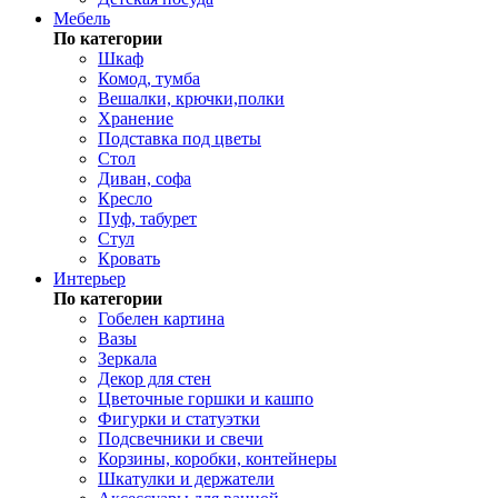
Мебель
По категории
Шкаф
Комод, тумба
Вешалки, крючки,полки
Хранение
Подставка под цветы
Стол
Диван, софа
Кресло
Пуф, табурет
Стул
Кровать
Интерьер
По категории
Гобелен картина
Вазы
Зеркала
Декор для стен
Цветочные горшки и кашпо
Фигурки и статуэтки
Подсвечники и свечи
Корзины, коробки, контейнеры
Шкатулки и держатели