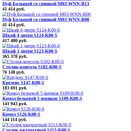
Пуф Большой со спинкой M03-WNN-B13
41 414 руб.
Пуф Большой со спинкой M03-WNN-B08
41 414 руб.
Шкаф 4 двери S124-K00-S
417 480 руб.
Шкаф 3 двери S123-K00-S
365 378 руб.
Столик-консоль S182-K00-S
76 148 руб.
Креденс S147-K00-S
183 691 руб.
Комод бельевой 5 ящиков S109-K00-S
141 943 руб.
Комод S126-K00-S
144 114 руб.
Столик квадратный S113-K00-S