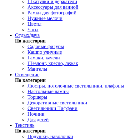
Шкатулки и держатели
Аксессуары для ванной
Рамки для фотографий
Нужные мелочи
Цветы
Часы
Отдых/дача
По категории
Садовые фигуры
Кашпо уличные
Гамаки, качели
Шезлонг, кресло, лежак
Мангалы
Освещение
По категории
Люстры, потолочные светильники, плафоны
Настольные лампы
Торшеры
Декоративные светильники
Светильники Тиффани
Ночник
Для детей
Текстиль
По категории
Подушки, наволочки