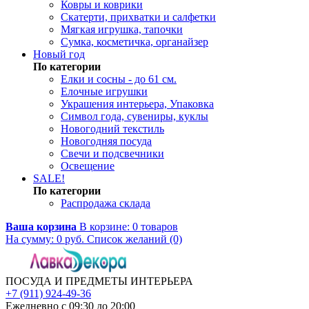
Ковры и коврики
Скатерти, прихватки и салфетки
Мягкая игрушка, тапочки
Сумка, косметичка, органайзер
Новый год
По категории
Елки и сосны - до 61 см.
Елочные игрушки
Украшения интерьера, Упаковка
Символ года, сувениры, куклы
Новогодний текстиль
Новогодняя посуда
Свечи и подсвечники
Освещение
SALE!
По категории
Распродажа склада
Ваша корзина
В корзине:
0
товаров
На сумму:
0
руб.
Список желаний (0)
ПОСУДА И ПРЕДМЕТЫ ИНТЕРЬЕРА
+7 (911) 924-49-36
Ежедневно с 09:30 до 20:00