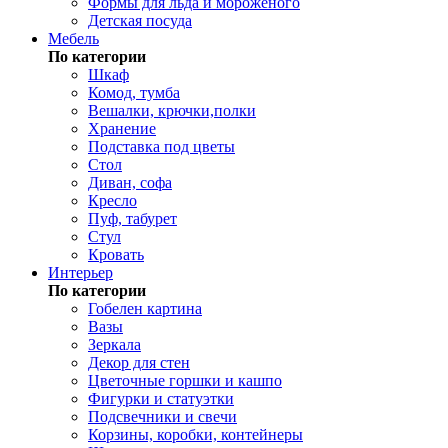
Формы для льда и мороженого
Детская посуда
Мебель
По категории
Шкаф
Комод, тумба
Вешалки, крючки,полки
Хранение
Подставка под цветы
Стол
Диван, софа
Кресло
Пуф, табурет
Стул
Кровать
Интерьер
По категории
Гобелен картина
Вазы
Зеркала
Декор для стен
Цветочные горшки и кашпо
Фигурки и статуэтки
Подсвечники и свечи
Корзины, коробки, контейнеры