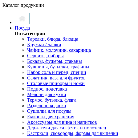
Каталог продукции
Посуда
По категории
Тарелки, блюда, блюдца
Кружки / чашки
Чайник, молочник, сахарница
Сервизы, наборы
Бокалы, фужеры, стаканы
Кувшины, бутылки, графины
Набор соль и перец, специи
Салатник, ваза для фруктов
Столовые приборы и ножи
Поднос, подставка
Мелочи для кухни
Термос, бутылка, фляга
Разделочная доска
Сушилка для посуды
Емкости для хранения
Аксессуары для вина и напитков
Держатели для салфеток и полотенец
Кастрюли, сковороды, формы для выпечки