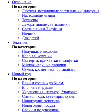
Освещение
По категории
Люстры, потолочные светильники, плафоны
Настольные лампы
Торшеры
Декоративные светильники
Светильники Тиффани
Ночник
Для детей
Текстиль
По категории
Подушки, наволочки
Ковры и коврики
Скатерти, прихватки и салфетки
Мягкая игрушка, тапочки
Сумка, косметичка, органайзер
Новый год
По категории
Елки и сосны - до 61 см.
Елочные игрушки
Украшения интерьера, Упаковка
Символ года, сувениры, куклы
Новогодний текстиль
Новогодняя посуда
Свечи и подсвечники