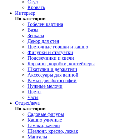
Стул
Кровать
Интерьер
По категории
Гобелен картина
Вазы
Зеркала
Декор для стен
Цветочные горшки и кашпо
Фигурки и статуэтки
Подсвечники и свечи
Корзины, коробки, контейнеры
Шкатулки и держатели
Аксессуары для ванной
Рамки для фотографий
Нужные мелочи
Цветы
Часы
Отдых/дача
По категории
Садовые фигуры
Кашпо уличные
Гамаки, качели
Шезлонг, кресло, лежак
Мангалы