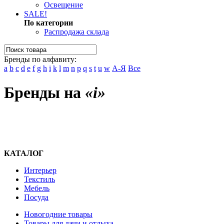
Освещение
SALE!
По категории
Распродажа склада
Бренды по алфавиту:
a
b
c
d
e
f
g
h
i
k
l
m
n
p
q
s
t
u
w
А-Я
Все
Бренды на
«i»
КАТАЛОГ
Интерьер
Текстиль
Мебель
Посуда
Новогодние товары
Товары для дачи и отдыха