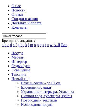
О нас
Новости
Статьи
Скидки и акции
Доставка и оплата
Контакты
Бренды по алфавиту:
a
b
c
d
e
f
g
h
i
k
l
m
n
p
q
s
t
u
w
А-Я
Все
Посуда
Мебель
Интерьер
Отдых/дача
Освещение
Текстиль
Новый год
Елки и сосны - до 61 см.
Елочные игрушки
Украшения интерьера, Упаковка
Символ года, сувениры, куклы
Новогодний текстиль
Новогодняя посуда