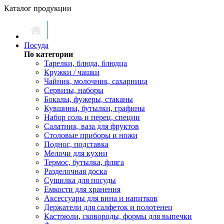
Каталог продукции
Посуда
По категории
Тарелки, блюда, блюдца
Кружки / чашки
Чайник, молочник, сахарница
Сервизы, наборы
Бокалы, фужеры, стаканы
Кувшины, бутылки, графины
Набор соль и перец, специи
Салатник, ваза для фруктов
Столовые приборы и ножи
Поднос, подставка
Мелочи для кухни
Термос, бутылка, фляга
Разделочная доска
Сушилка для посуды
Емкости для хранения
Аксессуары для вина и напитков
Держатели для салфеток и полотенец
Кастрюли, сковороды, формы для выпечки