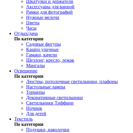
Шкатулки и держатели
Аксессуары для ванной
Рамки для фотографий
Нужные мелочи
Цветы
Часы
Отдых/дача
По категории
Садовые фигуры
Кашпо уличные
Гамаки, качели
Шезлонг, кресло, лежак
Мангалы
Освещение
По категории
Люстры, потолочные светильники, плафоны
Настольные лампы
Торшеры
Декоративные светильники
Светильники Тиффани
Ночник
Для детей
Текстиль
По категории
Подушки, наволочки