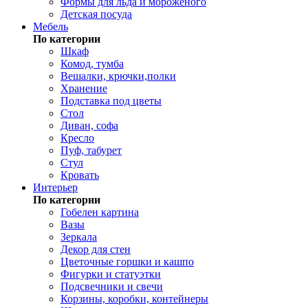
Формы для льда и мороженого
Детская посуда
Мебель
По категории
Шкаф
Комод, тумба
Вешалки, крючки,полки
Хранение
Подставка под цветы
Стол
Диван, софа
Кресло
Пуф, табурет
Стул
Кровать
Интерьер
По категории
Гобелен картина
Вазы
Зеркала
Декор для стен
Цветочные горшки и кашпо
Фигурки и статуэтки
Подсвечники и свечи
Корзины, коробки, контейнеры