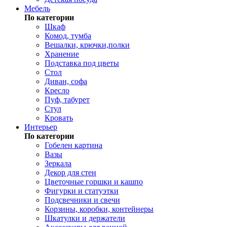
Мебель
По категории
Шкаф
Комод, тумба
Вешалки, крючки,полки
Хранение
Подставка под цветы
Стол
Диван, софа
Кресло
Пуф, табурет
Стул
Кровать
Интерьер
По категории
Гобелен картина
Вазы
Зеркала
Декор для стен
Цветочные горшки и кашпо
Фигурки и статуэтки
Подсвечники и свечи
Корзины, коробки, контейнеры
Шкатулки и держатели