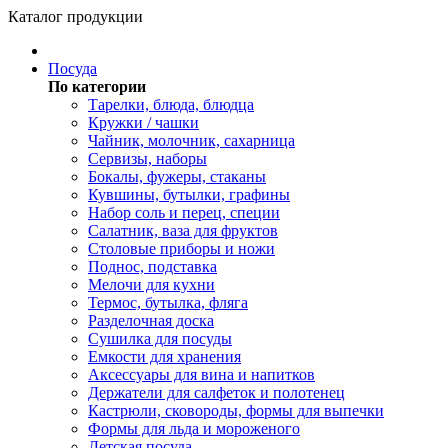
Каталог продукции
Посуда
По категории
Тарелки, блюда, блюдца
Кружки / чашки
Чайник, молочник, сахарница
Сервизы, наборы
Бокалы, фужеры, стаканы
Кувшины, бутылки, графины
Набор соль и перец, специи
Салатник, ваза для фруктов
Столовые приборы и ножи
Поднос, подставка
Мелочи для кухни
Термос, бутылка, фляга
Разделочная доска
Сушилка для посуды
Емкости для хранения
Аксессуары для вина и напитков
Держатели для салфеток и полотенец
Кастрюли, сковороды, формы для выпечки
Формы для льда и мороженого
Детская посуда