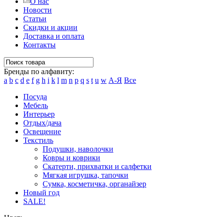
О нас
Новости
Статьи
Скидки и акции
Доставка и оплата
Контакты
Бренды по алфавиту:
a
b
c
d
e
f
g
h
i
k
l
m
n
p
q
s
t
u
w
А-Я
Все
Посуда
Мебель
Интерьер
Отдых/дача
Освещение
Текстиль
Подушки, наволочки
Ковры и коврики
Скатерти, прихватки и салфетки
Мягкая игрушка, тапочки
Сумка, косметичка, органайзер
Новый год
SALE!