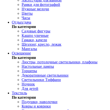
Аксессуары для ванной
Рамки для фотографий
Нужные мелочи
Цветы
Часы
Отдых/дача
По категории
Садовые фигуры
Кашпо уличные
Гамаки, качели
Шезлонг, кресло, лежак
Мангалы
Освещение
По категории
Люстры, потолочные светильники, плафоны
Настольные лампы
Торшеры
Декоративные светильники
Светильники Тиффани
Ночник
Для детей
Текстиль
По категории
Подушки, наволочки
Ковры и коврики