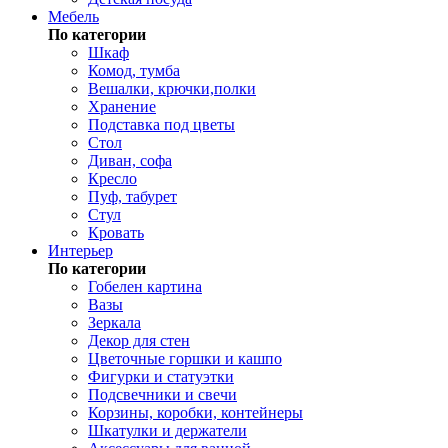
Мебель
По категории
Шкаф
Комод, тумба
Вешалки, крючки,полки
Хранение
Подставка под цветы
Стол
Диван, софа
Кресло
Пуф, табурет
Стул
Кровать
Интерьер
По категории
Гобелен картина
Вазы
Зеркала
Декор для стен
Цветочные горшки и кашпо
Фигурки и статуэтки
Подсвечники и свечи
Корзины, коробки, контейнеры
Шкатулки и держатели