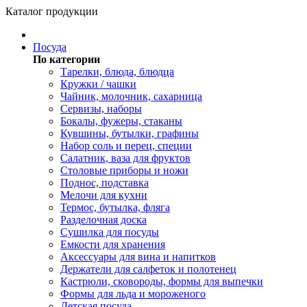
Каталог продукции
Посуда
По категории
Тарелки, блюда, блюдца
Кружки / чашки
Чайник, молочник, сахарница
Сервизы, наборы
Бокалы, фужеры, стаканы
Кувшины, бутылки, графины
Набор соль и перец, специи
Салатник, ваза для фруктов
Столовые приборы и ножи
Поднос, подставка
Мелочи для кухни
Термос, бутылка, фляга
Разделочная доска
Сушилка для посуды
Емкости для хранения
Аксессуары для вина и напитков
Держатели для салфеток и полотенец
Кастрюли, сковороды, формы для выпечки
Формы для льда и мороженого
Детская посуда