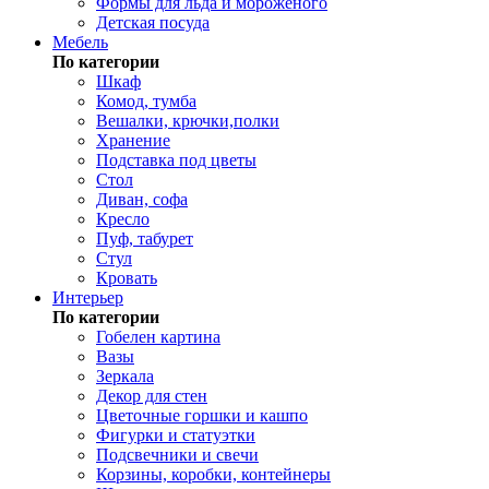
Формы для льда и мороженого
Детская посуда
Мебель
По категории
Шкаф
Комод, тумба
Вешалки, крючки,полки
Хранение
Подставка под цветы
Стол
Диван, софа
Кресло
Пуф, табурет
Стул
Кровать
Интерьер
По категории
Гобелен картина
Вазы
Зеркала
Декор для стен
Цветочные горшки и кашпо
Фигурки и статуэтки
Подсвечники и свечи
Корзины, коробки, контейнеры