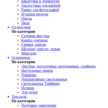
Шкатулки и держатели
Аксессуары для ванной
Рамки для фотографий
Нужные мелочи
Цветы
Часы
Отдых/дача
По категории
Садовые фигуры
Кашпо уличные
Гамаки, качели
Шезлонг, кресло, лежак
Мангалы
Освещение
По категории
Люстры, потолочные светильники, плафоны
Настольные лампы
Торшеры
Декоративные светильники
Светильники Тиффани
Ночник
Для детей
Текстиль
По категории
Подушки, наволочки