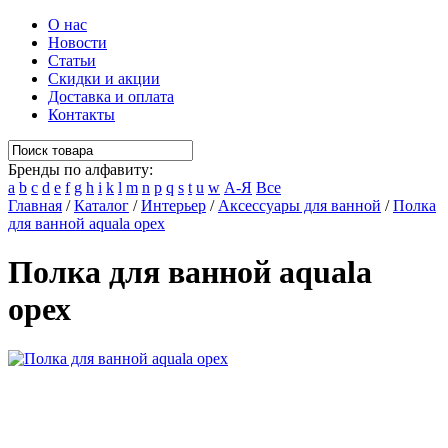
О нас
Новости
Статьи
Скидки и акции
Доставка и оплата
Контакты
Бренды по алфавиту:
a
b
c
d
e
f
g
h
i
k
l
m
n
p
q
s
t
u
w
А-Я
Все
Главная
/
Каталог
/
Интерьер
/
Аксессуары для ванной
/
Полка
для ванной aquala орех
Полка для ванной aquala
орех