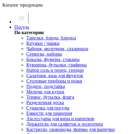
Каталог продукции
Посуда
По категории
Тарелки, блюда, блюдца
Кружки / чашки
Чайник, молочник, сахарница
Сервизы, наборы
Бокалы, фужеры, стаканы
Кувшины, бутылки, графины
Набор соль и перец, специи
Салатник, ваза для фруктов
Столовые приборы и ножи
Поднос, подставка
Мелочи для кухни
Термос, бутылка, фляга
Разделочная доска
Сушилка для посуды
Емкости для хранения
Аксессуары для вина и напитков
Держатели для салфеток и полотенец
Кастрюли, сковороды, формы для выпечки