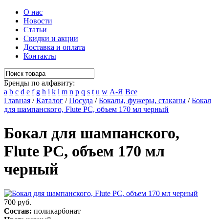
О нас
Новости
Статьи
Скидки и акции
Доставка и оплата
Контакты
Бренды по алфавиту:
a
b
c
d
e
f
g
h
i
k
l
m
n
p
q
s
t
u
w
А-Я
Все
Главная
/
Каталог
/
Посуда
/
Бокалы, фужеры, стаканы
/
Бокал
для шампанского, Flute РС, объем 170 мл черный
Бокал для шампанского,
Flute РС, объем 170 мл
черный
700 руб.
Состав:
поликарбонат