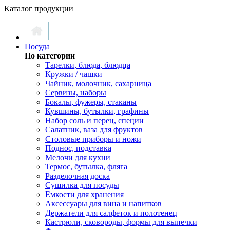
Каталог продукции
Посуда
По категории
Тарелки, блюда, блюдца
Кружки / чашки
Чайник, молочник, сахарница
Сервизы, наборы
Бокалы, фужеры, стаканы
Кувшины, бутылки, графины
Набор соль и перец, специи
Салатник, ваза для фруктов
Столовые приборы и ножи
Поднос, подставка
Мелочи для кухни
Термос, бутылка, фляга
Разделочная доска
Сушилка для посуды
Емкости для хранения
Аксессуары для вина и напитков
Держатели для салфеток и полотенец
Кастрюли, сковороды, формы для выпечки