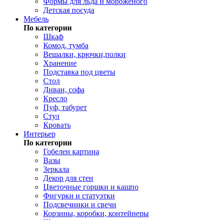
Формы для льда и мороженого
Детская посуда
Мебель
По категории
Шкаф
Комод, тумба
Вешалки, крючки,полки
Хранение
Подставка под цветы
Стол
Диван, софа
Кресло
Пуф, табурет
Стул
Кровать
Интерьер
По категории
Гобелен картина
Вазы
Зеркала
Декор для стен
Цветочные горшки и кашпо
Фигурки и статуэтки
Подсвечники и свечи
Корзины, коробки, контейнеры