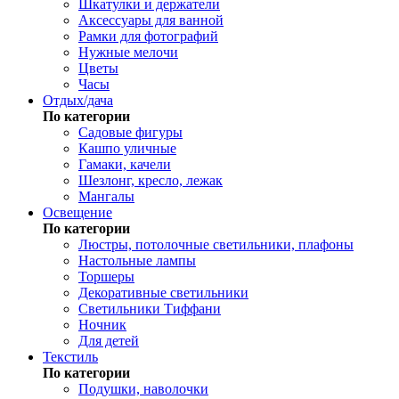
Шкатулки и держатели
Аксессуары для ванной
Рамки для фотографий
Нужные мелочи
Цветы
Часы
Отдых/дача
По категории
Садовые фигуры
Кашпо уличные
Гамаки, качели
Шезлонг, кресло, лежак
Мангалы
Освещение
По категории
Люстры, потолочные светильники, плафоны
Настольные лампы
Торшеры
Декоративные светильники
Светильники Тиффани
Ночник
Для детей
Текстиль
По категории
Подушки, наволочки