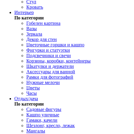
Стул
Кровать
Интерьер
По категории
Гобелен картина
Вазы
Зеркала
Декор для стен
Цветочные горшки и кашпо
Фигурки и статуэтки
Подсвечники и свечи
Корзины, коробки, контейнеры
Шкатулки и держатели
Аксессуары для ванной
Рамки для фотографий
Нужные мелочи
Цветы
Часы
Отдых/дача
По категории
Садовые фигуры
Кашпо уличные
Гамаки, качели
Шезлонг, кресло, лежак
Мангалы