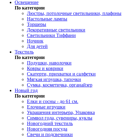
Освещение
По категории
Люстры, потолочные светильники, плафоны
Настольные лампы
Торшеры
Декоративные светильники
Светильники Тиффани
Ночник
Для детей
Текстиль
По категории
Подушки, наволочки
Ковры и коврики
Скатерти, прихватки и салфетки
Мягкая игрушка, тапочки
Сумка, косметичка, органайзер
Новый год
По категории
Елки и сосны - до 61 см.
Елочные игрушки
Украшения интерьера, Упаковка
Символ года, сувениры, куклы
Новогодний текстиль
Новогодняя посуда
Свечи и подсвечники