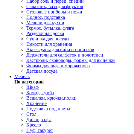
Набор соль и перец, специи
Салатник, ваза для фруктов
Столовые приборы и ножи
Поднос, подставка
Мелочи для кухни
Термос, бутылка, фляга
Разделочная доска
Сушилка для посуды
Емкости для хранения
Аксессуары для вина и напитков
Держатели для салфеток и полотенец
Кастрюли, сковороды, формы для выпечки
Формы для льда и мороженого
Детская посуда
Мебель
По категории
Шкаф
Комод, тумба
Вешалки, крючки,полки
Хранение
Подставка под цветы
Стол
Диван, софа
Кресло
Пуф, табурет