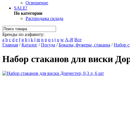
Освещение
SALE!
По категории
Распродажа склада
Бренды по алфавиту:
a
b
c
d
e
f
g
h
i
k
l
m
n
p
q
s
t
u
w
А-Я
Все
Главная
/
Каталог
/
Посуда
/
Бокалы, фужеры, стаканы
/
Набор с
Набор стаканов для виски Дорч