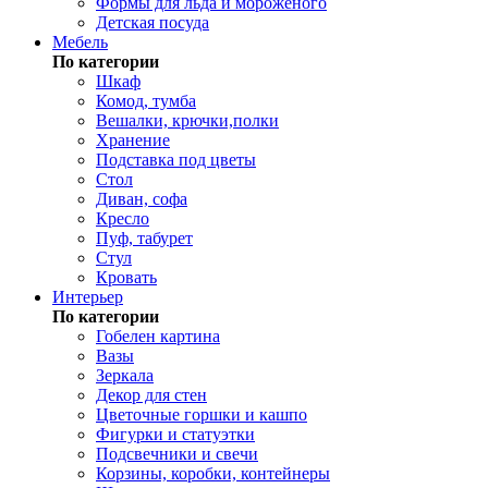
Формы для льда и мороженого
Детская посуда
Мебель
По категории
Шкаф
Комод, тумба
Вешалки, крючки,полки
Хранение
Подставка под цветы
Стол
Диван, софа
Кресло
Пуф, табурет
Стул
Кровать
Интерьер
По категории
Гобелен картина
Вазы
Зеркала
Декор для стен
Цветочные горшки и кашпо
Фигурки и статуэтки
Подсвечники и свечи
Корзины, коробки, контейнеры