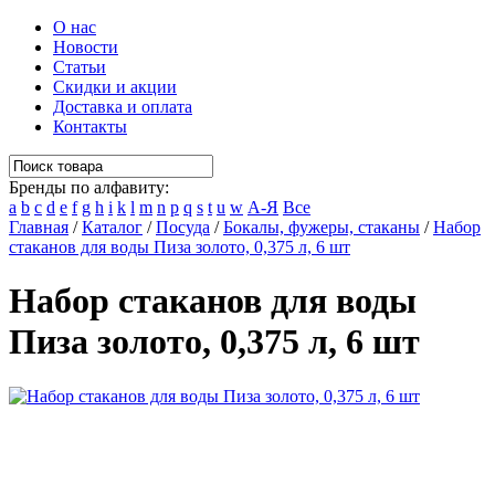
О нас
Новости
Статьи
Скидки и акции
Доставка и оплата
Контакты
Бренды по алфавиту:
a
b
c
d
e
f
g
h
i
k
l
m
n
p
q
s
t
u
w
А-Я
Все
Главная
/
Каталог
/
Посуда
/
Бокалы, фужеры, стаканы
/
Набор
стаканов для воды Пиза золото, 0,375 л, 6 шт
Набор стаканов для воды
Пиза золото, 0,375 л, 6 шт