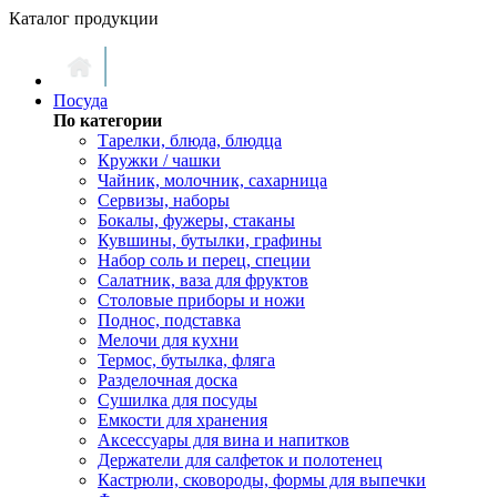
Каталог продукции
Посуда
По категории
Тарелки, блюда, блюдца
Кружки / чашки
Чайник, молочник, сахарница
Сервизы, наборы
Бокалы, фужеры, стаканы
Кувшины, бутылки, графины
Набор соль и перец, специи
Салатник, ваза для фруктов
Столовые приборы и ножи
Поднос, подставка
Мелочи для кухни
Термос, бутылка, фляга
Разделочная доска
Сушилка для посуды
Емкости для хранения
Аксессуары для вина и напитков
Держатели для салфеток и полотенец
Кастрюли, сковороды, формы для выпечки