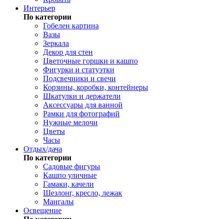
Интерьер
По категории
Гобелен картина
Вазы
Зеркала
Декор для стен
Цветочные горшки и кашпо
Фигурки и статуэтки
Подсвечники и свечи
Корзины, коробки, контейнеры
Шкатулки и держатели
Аксессуары для ванной
Рамки для фотографий
Нужные мелочи
Цветы
Часы
Отдых/дача
По категории
Садовые фигуры
Кашпо уличные
Гамаки, качели
Шезлонг, кресло, лежак
Мангалы
Освещение