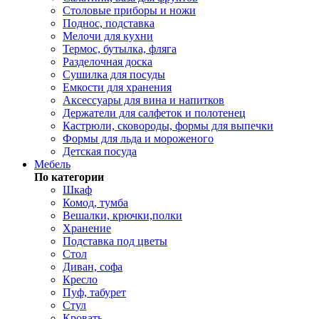
Столовые приборы и ножи
Поднос, подставка
Мелочи для кухни
Термос, бутылка, фляга
Разделочная доска
Сушилка для посуды
Емкости для хранения
Аксессуары для вина и напитков
Держатели для салфеток и полотенец
Кастрюли, сковороды, формы для выпечки
Формы для льда и мороженого
Детская посуда
Мебель
По категории
Шкаф
Комод, тумба
Вешалки, крючки,полки
Хранение
Подставка под цветы
Стол
Диван, софа
Кресло
Пуф, табурет
Стул
Кровать