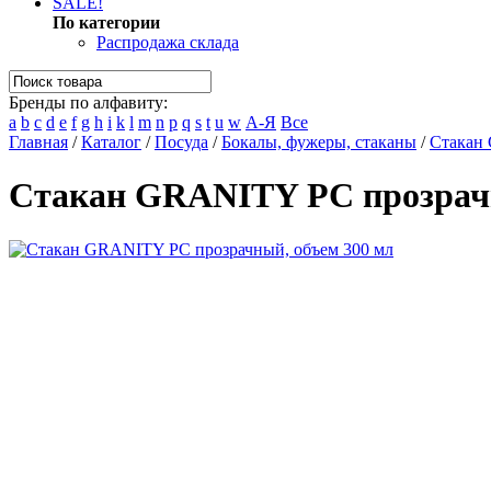
SALE!
По категории
Распродажа склада
Бренды по алфавиту:
a
b
c
d
e
f
g
h
i
k
l
m
n
p
q
s
t
u
w
А-Я
Все
Главная
/
Каталог
/
Посуда
/
Бокалы, фужеры, стаканы
/
Стакан 
Стакан GRANITY РС прозрачн