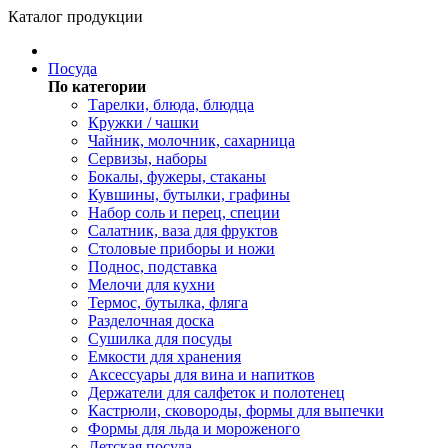
Каталог продукции
Посуда
По категории
Тарелки, блюда, блюдца
Кружки / чашки
Чайник, молочник, сахарница
Сервизы, наборы
Бокалы, фужеры, стаканы
Кувшины, бутылки, графины
Набор соль и перец, специи
Салатник, ваза для фруктов
Столовые приборы и ножи
Поднос, подставка
Мелочи для кухни
Термос, бутылка, фляга
Разделочная доска
Сушилка для посуды
Емкости для хранения
Аксессуары для вина и напитков
Держатели для салфеток и полотенец
Кастрюли, сковороды, формы для выпечки
Формы для льда и мороженого
Детская посуда