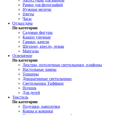
Аксессуары для ванной
Рамки для фотографий
Нужные мелочи
Цветы
Часы
Отдых/дача
По категории
Садовые фигуры
Кашпо уличные
Гамаки, качели
Шезлонг, кресло, лежак
Мангалы
Освещение
По категории
Люстры, потолочные светильники, плафоны
Настольные лампы
Торшеры
Декоративные светильники
Светильники Тиффани
Ночник
Для детей
Текстиль
По категории
Подушки, наволочки
Ковры и коврики