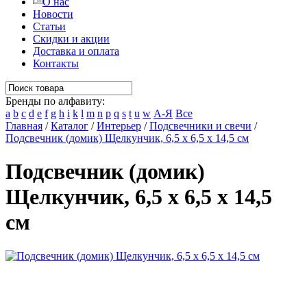
О нас
Новости
Статьи
Скидки и акции
Доставка и оплата
Контакты
Бренды по алфавиту:
a
b
c
d
e
f
g
h
i
k
l
m
n
p
q
s
t
u
w
А-Я
Все
Главная
/
Каталог
/
Интерьер
/
Подсвечники и свечи
/
Подсвечник (домик) Щелкунчик, 6,5 х 6,5 х 14,5 см
Подсвечник (домик)
Щелкунчик, 6,5 х 6,5 х 14,5
см