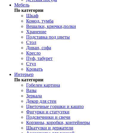
Мебель
По категории
Шкаф
Комод, тумба
Вешалки, крючки,полки
Хранение
Подставка под цветы
Стол
Диван, софа
Кресло
Пуф, табурет
Стул
Кровать
Интерьер
По категории
Гобелен картина
Вазы
Зеркала
Декор для стен
Цветочные горшки и кашпо
Фигурки и статуэтки
Подсвечники и свечи
Корзины, коробки, контейнеры
Шкатулки и держатели