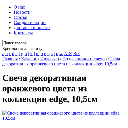
О нас
Новости
Статьи
Скидки и акции
Доставка и оплата
Контакты
Бренды по алфавиту:
a
b
c
d
e
f
g
h
i
k
l
m
n
p
q
s
t
u
w
А-Я
Все
Главная
/
Каталог
/
Интерьер
/
Подсвечники и свечи
/
Свеча
декоративная оранжевого цвета из коллекции edge, 10,5см
Свеча декоративная
оранжевого цвета из
коллекции edge, 10,5см