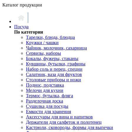
Каталог продукции
Посуда
По категории
Тарелки, блюда, блюдца
Кружки / чашки
Чайник, молочник, сахарница
Сервизы, наборы
Бокалы, фужеры, стаканы
Кувшины, бутылки, графины
Набор соль и перец, специи
Салатник, ваза для фруктов
Столовые приборы и ножи
Поднос, подставка
Мелочи для кухни
Термос, бутылка, фляга
Разделочная доска
Сушилка для посуды
Емкости для хранения
Аксессуары для вина и напитков
Держатели для салфеток и полотенец
Кастрюли, сковороды, формы для выпечки