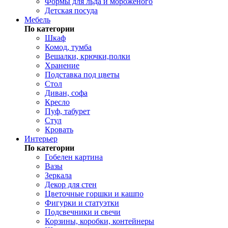
Формы для льда и мороженого
Детская посуда
Мебель
По категории
Шкаф
Комод, тумба
Вешалки, крючки,полки
Хранение
Подставка под цветы
Стол
Диван, софа
Кресло
Пуф, табурет
Стул
Кровать
Интерьер
По категории
Гобелен картина
Вазы
Зеркала
Декор для стен
Цветочные горшки и кашпо
Фигурки и статуэтки
Подсвечники и свечи
Корзины, коробки, контейнеры