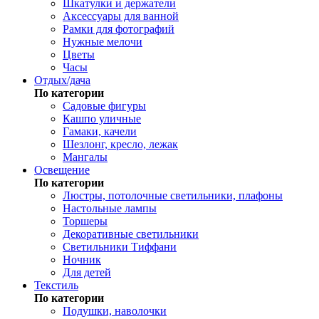
Шкатулки и держатели
Аксессуары для ванной
Рамки для фотографий
Нужные мелочи
Цветы
Часы
Отдых/дача
По категории
Садовые фигуры
Кашпо уличные
Гамаки, качели
Шезлонг, кресло, лежак
Мангалы
Освещение
По категории
Люстры, потолочные светильники, плафоны
Настольные лампы
Торшеры
Декоративные светильники
Светильники Тиффани
Ночник
Для детей
Текстиль
По категории
Подушки, наволочки