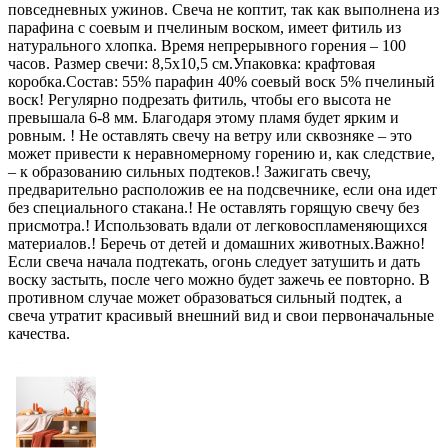
повседневных ужинов. Свеча не коптит, так как выполнена из
парафина с соевым и пчелиным воском, имеет фитиль из
натурального хлопка. Время непрерывного горения – 100
часов. Размер свечи: 8,5х10,5 см.Упаковка: крафтовая
коробка.Состав: 55% парафин 40% соевый воск 5% пчелиный
воск! Регулярно подрезать фитиль, чтобы его высота не
превышала 6-8 мм. Благодаря этому пламя будет ярким и
ровным. ! Не оставлять свечу на ветру или сквозняке – это
может привести к неравномерному горению и, как следствие,
– к образованию сильных подтеков.! Зажигать свечу,
предварительно расположив ее на подсвечнике, если она идет
без специального стакана.! Не оставлять горящую свечу без
присмотра.! Использовать вдали от легковоспламеняющихся
материалов.! Беречь от детей и домашних животных.Важно!
Если свеча начала подтекать, огонь следует затушить и дать
воску застыть, после чего можно будет зажечь ее повторно. В
противном случае может образоваться сильный подтек, а
свеча утратит красивый внешний вид и свои первоначальные
качества.