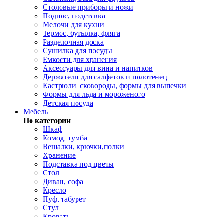
Столовые приборы и ножи
Поднос, подставка
Мелочи для кухни
Термос, бутылка, фляга
Разделочная доска
Сушилка для посуды
Емкости для хранения
Аксессуары для вина и напитков
Держатели для салфеток и полотенец
Кастрюли, сковороды, формы для выпечки
Формы для льда и мороженого
Детская посуда
Мебель
По категории
Шкаф
Комод, тумба
Вешалки, крючки,полки
Хранение
Подставка под цветы
Стол
Диван, софа
Кресло
Пуф, табурет
Стул
Кровать