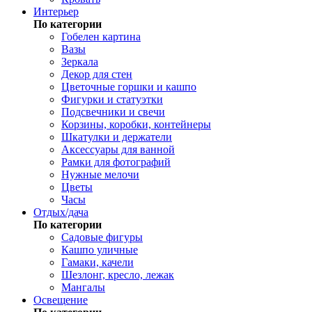
Интерьер
По категории
Гобелен картина
Вазы
Зеркала
Декор для стен
Цветочные горшки и кашпо
Фигурки и статуэтки
Подсвечники и свечи
Корзины, коробки, контейнеры
Шкатулки и держатели
Аксессуары для ванной
Рамки для фотографий
Нужные мелочи
Цветы
Часы
Отдых/дача
По категории
Садовые фигуры
Кашпо уличные
Гамаки, качели
Шезлонг, кресло, лежак
Мангалы
Освещение