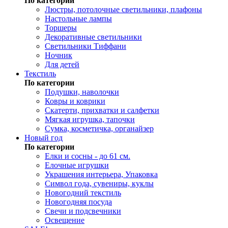
По категории
Люстры, потолочные светильники, плафоны
Настольные лампы
Торшеры
Декоративные светильники
Светильники Тиффани
Ночник
Для детей
Текстиль
По категории
Подушки, наволочки
Ковры и коврики
Скатерти, прихватки и салфетки
Мягкая игрушка, тапочки
Сумка, косметичка, органайзер
Новый год
По категории
Елки и сосны - до 61 см.
Елочные игрушки
Украшения интерьера, Упаковка
Символ года, сувениры, куклы
Новогодний текстиль
Новогодняя посуда
Свечи и подсвечники
Освещение