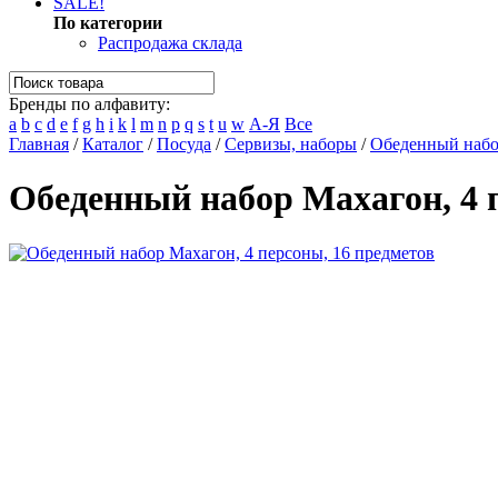
SALE!
По категории
Распродажа склада
Бренды по алфавиту:
a
b
c
d
e
f
g
h
i
k
l
m
n
p
q
s
t
u
w
А-Я
Все
Главная
/
Каталог
/
Посуда
/
Сервизы, наборы
/
Обеденный набор
Обеденный набор Махагон, 4 