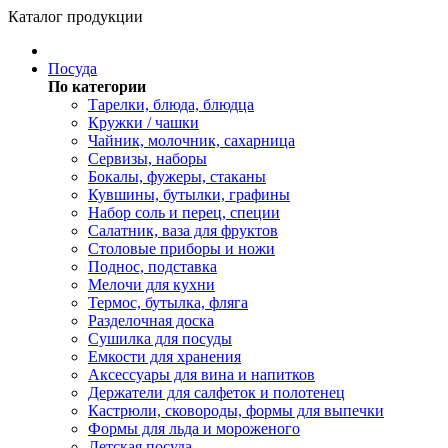
Каталог продукции
Посуда
По категории
Тарелки, блюда, блюдца
Кружки / чашки
Чайник, молочник, сахарница
Сервизы, наборы
Бокалы, фужеры, стаканы
Кувшины, бутылки, графины
Набор соль и перец, специи
Салатник, ваза для фруктов
Столовые приборы и ножи
Поднос, подставка
Мелочи для кухни
Термос, бутылка, фляга
Разделочная доска
Сушилка для посуды
Емкости для хранения
Аксессуары для вина и напитков
Держатели для салфеток и полотенец
Кастрюли, сковороды, формы для выпечки
Формы для льда и мороженого
Детская посуда