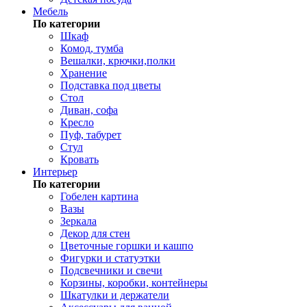
Мебель
По категории
Шкаф
Комод, тумба
Вешалки, крючки,полки
Хранение
Подставка под цветы
Стол
Диван, софа
Кресло
Пуф, табурет
Стул
Кровать
Интерьер
По категории
Гобелен картина
Вазы
Зеркала
Декор для стен
Цветочные горшки и кашпо
Фигурки и статуэтки
Подсвечники и свечи
Корзины, коробки, контейнеры
Шкатулки и держатели