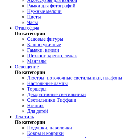
Аксессуары для ванной
Рамки для фотографий
Нужные мелочи
Цветы
Часы
Отдых/дача
По категории
Садовые фигуры
Кашпо уличные
Гамаки, качели
Шезлонг, кресло, лежак
Мангалы
Освещение
По категории
Люстры, потолочные светильники, плафоны
Настольные лампы
Торшеры
Декоративные светильники
Светильники Тиффани
Ночник
Для детей
Текстиль
По категории
Подушки, наволочки
Ковры и коврики