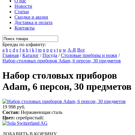
О нас
Новости
Статьи
Скидки и акции
Доставка и оплата
Контакты
Бренды по алфавиту:
a
b
c
d
e
f
g
h
i
k
l
m
n
p
q
s
t
u
w
А-Я
Все
Главная
/
Каталог
/
Посуда
/
Столовые приборы и ножи
/
Набор столовых приборов Adam, 6 персон, 30 предметов
Набор столовых приборов
Adam, 6 персон, 30 предметов
19 998 руб.
Состав:
Нержавеющая сталь
Цвет:
серебристый|
ДОБАВИТЬ В КОРЗИНУ