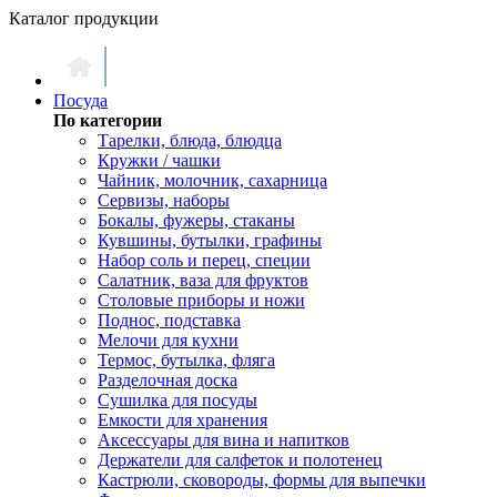
Каталог продукции
Посуда
По категории
Тарелки, блюда, блюдца
Кружки / чашки
Чайник, молочник, сахарница
Сервизы, наборы
Бокалы, фужеры, стаканы
Кувшины, бутылки, графины
Набор соль и перец, специи
Салатник, ваза для фруктов
Столовые приборы и ножи
Поднос, подставка
Мелочи для кухни
Термос, бутылка, фляга
Разделочная доска
Сушилка для посуды
Емкости для хранения
Аксессуары для вина и напитков
Держатели для салфеток и полотенец
Кастрюли, сковороды, формы для выпечки