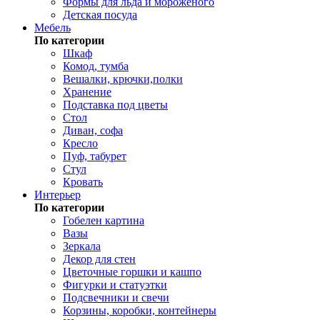
Формы для льда и мороженого
Детская посуда
Мебель
По категории
Шкаф
Комод, тумба
Вешалки, крючки,полки
Хранение
Подставка под цветы
Стол
Диван, софа
Кресло
Пуф, табурет
Стул
Кровать
Интерьер
По категории
Гобелен картина
Вазы
Зеркала
Декор для стен
Цветочные горшки и кашпо
Фигурки и статуэтки
Подсвечники и свечи
Корзины, коробки, контейнеры