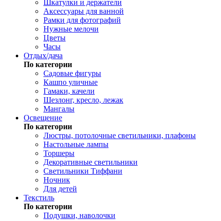
Шкатулки и держатели
Аксессуары для ванной
Рамки для фотографий
Нужные мелочи
Цветы
Часы
Отдых/дача
По категории
Садовые фигуры
Кашпо уличные
Гамаки, качели
Шезлонг, кресло, лежак
Мангалы
Освещение
По категории
Люстры, потолочные светильники, плафоны
Настольные лампы
Торшеры
Декоративные светильники
Светильники Тиффани
Ночник
Для детей
Текстиль
По категории
Подушки, наволочки