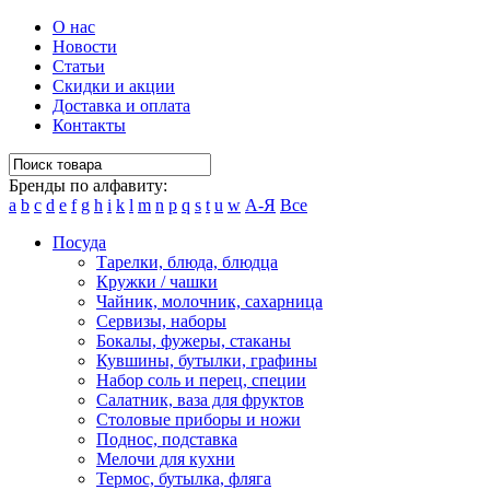
О нас
Новости
Статьи
Скидки и акции
Доставка и оплата
Контакты
Бренды по алфавиту:
a
b
c
d
e
f
g
h
i
k
l
m
n
p
q
s
t
u
w
А-Я
Все
Посуда
Тарелки, блюда, блюдца
Кружки / чашки
Чайник, молочник, сахарница
Сервизы, наборы
Бокалы, фужеры, стаканы
Кувшины, бутылки, графины
Набор соль и перец, специи
Салатник, ваза для фруктов
Столовые приборы и ножи
Поднос, подставка
Мелочи для кухни
Термос, бутылка, фляга