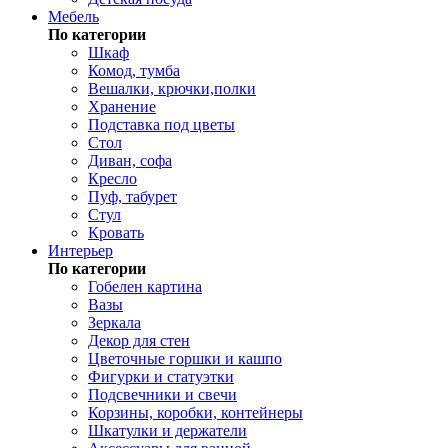
Мебель
По категории
Шкаф
Комод, тумба
Вешалки, крючки,полки
Хранение
Подставка под цветы
Стол
Диван, софа
Кресло
Пуф, табурет
Стул
Кровать
Интерьер
По категории
Гобелен картина
Вазы
Зеркала
Декор для стен
Цветочные горшки и кашпо
Фигурки и статуэтки
Подсвечники и свечи
Корзины, коробки, контейнеры
Шкатулки и держатели