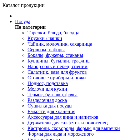
Каталог продукции
Посуда
По категории
Тарелки, блюда, блюдца
Кружки / чашки
Чайник, молочник, сахарница
Сервизы, наборы
Бокалы, фужеры, стаканы
Кувшины, бутылки, графины
Набор соль и перец, специи
Салатник, ваза для фруктов
Столовые приборы и ножи
Поднос, подставка
Мелочи для кухни
Термос, бутылка, фляга
Разделочная доска
Сушилка для посуды
Емкости для хранения
Аксессуары для вина и напитков
Держатели для салфеток и полотенец
Кастрюли, сковороды, формы для выпечки
Формы для льда и мороженого
Детская посуда