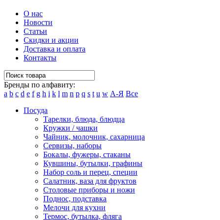
О нас
Новости
Статьи
Скидки и акции
Доставка и оплата
Контакты
Бренды по алфавиту:
a
b
c
d
e
f
g
h
i
k
l
m
n
p
q
s
t
u
w
А-Я
Все
Посуда
Тарелки, блюда, блюдца
Кружки / чашки
Чайник, молочник, сахарница
Сервизы, наборы
Бокалы, фужеры, стаканы
Кувшины, бутылки, графины
Набор соль и перец, специи
Салатник, ваза для фруктов
Столовые приборы и ножи
Поднос, подставка
Мелочи для кухни
Термос, бутылка, фляга