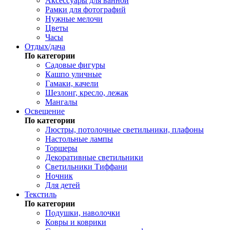
Аксессуары для ванной
Рамки для фотографий
Нужные мелочи
Цветы
Часы
Отдых/дача
По категории
Садовые фигуры
Кашпо уличные
Гамаки, качели
Шезлонг, кресло, лежак
Мангалы
Освещение
По категории
Люстры, потолочные светильники, плафоны
Настольные лампы
Торшеры
Декоративные светильники
Светильники Тиффани
Ночник
Для детей
Текстиль
По категории
Подушки, наволочки
Ковры и коврики