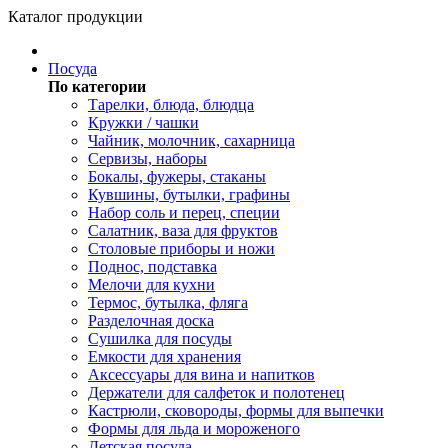
Каталог продукции
Посуда
По категории
Тарелки, блюда, блюдца
Кружки / чашки
Чайник, молочник, сахарница
Сервизы, наборы
Бокалы, фужеры, стаканы
Кувшины, бутылки, графины
Набор соль и перец, специи
Салатник, ваза для фруктов
Столовые приборы и ножи
Поднос, подставка
Мелочи для кухни
Термос, бутылка, фляга
Разделочная доска
Сушилка для посуды
Емкости для хранения
Аксессуары для вина и напитков
Держатели для салфеток и полотенец
Кастрюли, сковороды, формы для выпечки
Формы для льда и мороженого
Детская посуда