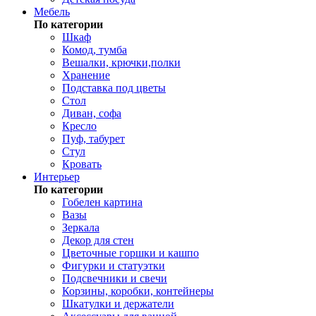
Мебель
По категории
Шкаф
Комод, тумба
Вешалки, крючки,полки
Хранение
Подставка под цветы
Стол
Диван, софа
Кресло
Пуф, табурет
Стул
Кровать
Интерьер
По категории
Гобелен картина
Вазы
Зеркала
Декор для стен
Цветочные горшки и кашпо
Фигурки и статуэтки
Подсвечники и свечи
Корзины, коробки, контейнеры
Шкатулки и держатели