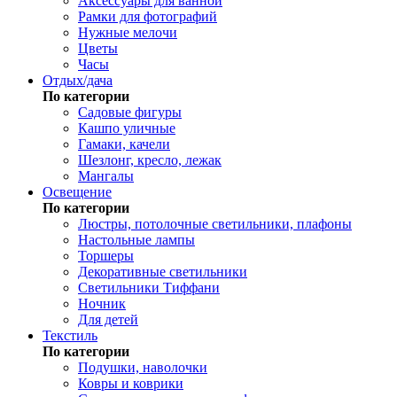
Аксессуары для ванной
Рамки для фотографий
Нужные мелочи
Цветы
Часы
Отдых/дача
По категории
Садовые фигуры
Кашпо уличные
Гамаки, качели
Шезлонг, кресло, лежак
Мангалы
Освещение
По категории
Люстры, потолочные светильники, плафоны
Настольные лампы
Торшеры
Декоративные светильники
Светильники Тиффани
Ночник
Для детей
Текстиль
По категории
Подушки, наволочки
Ковры и коврики