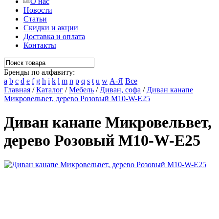
О нас
Новости
Статьи
Скидки и акции
Доставка и оплата
Контакты
Бренды по алфавиту:
a
b
c
d
e
f
g
h
i
k
l
m
n
p
q
s
t
u
w
А-Я
Все
Главная
/
Каталог
/
Мебель
/
Диван, софа
/
Диван канапе
Микровельвет, дерево Розовый M10-W-E25
Диван канапе Микровельвет,
дерево Розовый M10-W-E25