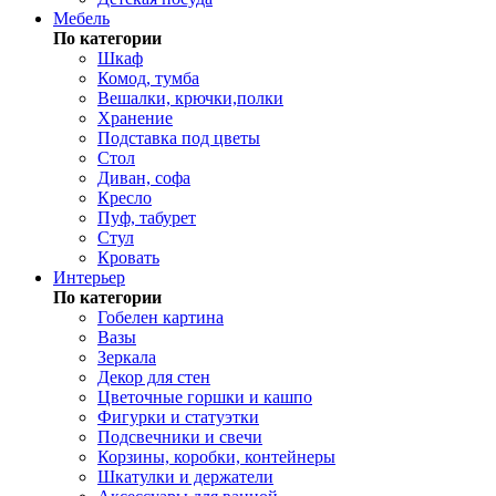
Мебель
По категории
Шкаф
Комод, тумба
Вешалки, крючки,полки
Хранение
Подставка под цветы
Стол
Диван, софа
Кресло
Пуф, табурет
Стул
Кровать
Интерьер
По категории
Гобелен картина
Вазы
Зеркала
Декор для стен
Цветочные горшки и кашпо
Фигурки и статуэтки
Подсвечники и свечи
Корзины, коробки, контейнеры
Шкатулки и держатели