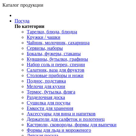
Каталог продукции
Посуда
По категории
Тарелки, блюда, блюдца
Кружки / чашки
Чайник, молочник, сахарница
Сервизы, наборы
Бокалы, фужеры, стаканы
Кувшины, бутылки, графины
Набор соль и перец, специи
Салатник, ваза для фруктов
Столовые приборы и ножи
Поднос, подставка
Мелочи для кухни
Термос, бутылка, фляга
Разделочная доска
Сушилка для посуды
Емкости для хранения
Аксессуары для вина и напитков
Держатели для салфеток и полотенец
Кастрюли, сковороды, формы для выпечки
Формы для льда и мороженого
Детская посуда