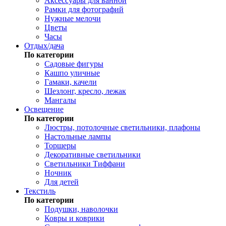
Аксессуары для ванной
Рамки для фотографий
Нужные мелочи
Цветы
Часы
Отдых/дача
По категории
Садовые фигуры
Кашпо уличные
Гамаки, качели
Шезлонг, кресло, лежак
Мангалы
Освещение
По категории
Люстры, потолочные светильники, плафоны
Настольные лампы
Торшеры
Декоративные светильники
Светильники Тиффани
Ночник
Для детей
Текстиль
По категории
Подушки, наволочки
Ковры и коврики