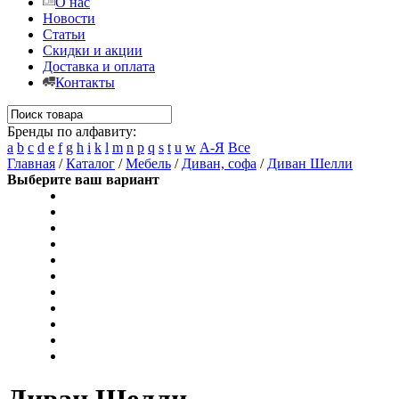
О нас
Новости
Статьи
Скидки и акции
Доставка и оплата
Контакты
Бренды по алфавиту:
a
b
c
d
e
f
g
h
i
k
l
m
n
p
q
s
t
u
w
А-Я
Все
Главная
/
Каталог
/
Мебель
/
Диван, софа
/
Диван Шелли
Выберите ваш вариант