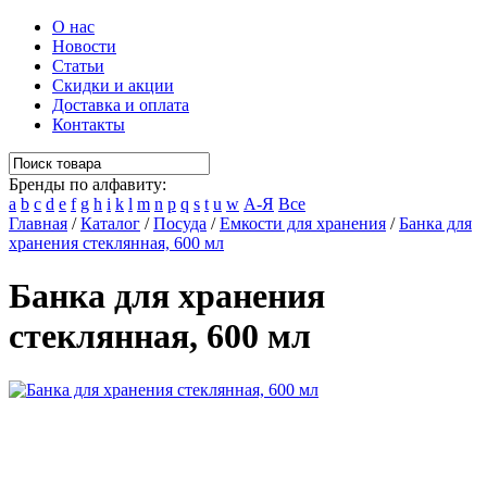
О нас
Новости
Статьи
Скидки и акции
Доставка и оплата
Контакты
Бренды по алфавиту:
a
b
c
d
e
f
g
h
i
k
l
m
n
p
q
s
t
u
w
А-Я
Все
Главная
/
Каталог
/
Посуда
/
Емкости для хранения
/
Банка для
хранения стеклянная, 600 мл
Банка для хранения
стеклянная, 600 мл