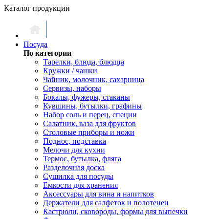
Каталог продукции
Посуда
По категории
Тарелки, блюда, блюдца
Кружки / чашки
Чайник, молочник, сахарница
Сервизы, наборы
Бокалы, фужеры, стаканы
Кувшины, бутылки, графины
Набор соль и перец, специи
Салатник, ваза для фруктов
Столовые приборы и ножи
Поднос, подставка
Мелочи для кухни
Термос, бутылка, фляга
Разделочная доска
Сушилка для посуды
Емкости для хранения
Аксессуары для вина и напитков
Держатели для салфеток и полотенец
Кастрюли, сковороды, формы для выпечки