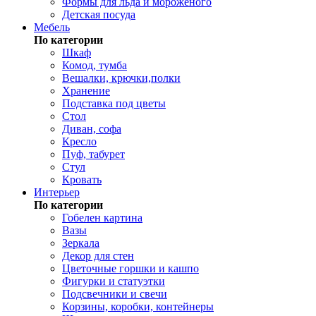
Формы для льда и мороженого
Детская посуда
Мебель
По категории
Шкаф
Комод, тумба
Вешалки, крючки,полки
Хранение
Подставка под цветы
Стол
Диван, софа
Кресло
Пуф, табурет
Стул
Кровать
Интерьер
По категории
Гобелен картина
Вазы
Зеркала
Декор для стен
Цветочные горшки и кашпо
Фигурки и статуэтки
Подсвечники и свечи
Корзины, коробки, контейнеры