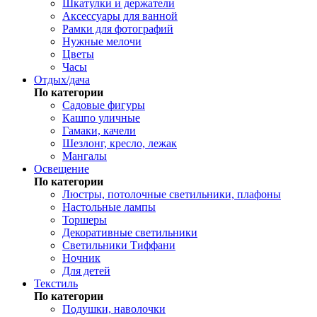
Шкатулки и держатели
Аксессуары для ванной
Рамки для фотографий
Нужные мелочи
Цветы
Часы
Отдых/дача
По категории
Садовые фигуры
Кашпо уличные
Гамаки, качели
Шезлонг, кресло, лежак
Мангалы
Освещение
По категории
Люстры, потолочные светильники, плафоны
Настольные лампы
Торшеры
Декоративные светильники
Светильники Тиффани
Ночник
Для детей
Текстиль
По категории
Подушки, наволочки