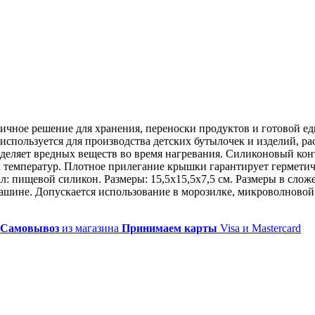
актичное решение для хранения, переноски продуктов и готовой е
используется для производства детских бутылочек и изделий, ра
выделяет вредных веществ во время нагревания. Силиконовый ко
 температур. Плотное прилегание крышки гарантирует герметич
 пищевой силикон. Размеры: 15,5х15,5х7,5 см. Размеры в сложен
шине. Допускается использование в морозилке, микроволновой 
Самовывоз
из магазина
Принимаем карты
Visa и Mastercard