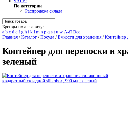
SALE!
По категории
Распродажа склада
Бренды по алфавиту:
a
b
c
d
e
f
g
h
i
k
l
m
n
p
q
s
t
u
w
А-Я
Все
Главная
/
Каталог
/
Посуда
/
Емкости для хранения
/
Контейнер 
Контейнер для переноски и хр
зеленый