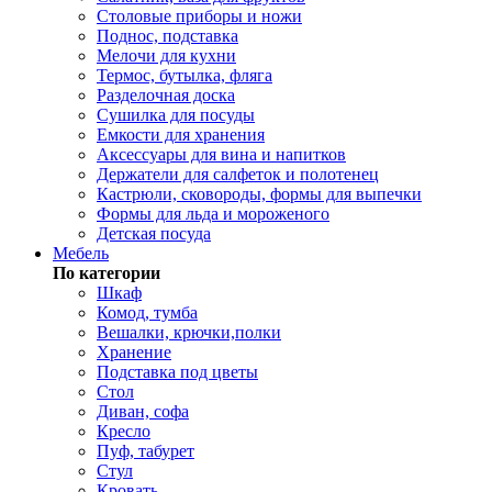
Столовые приборы и ножи
Поднос, подставка
Мелочи для кухни
Термос, бутылка, фляга
Разделочная доска
Сушилка для посуды
Емкости для хранения
Аксессуары для вина и напитков
Держатели для салфеток и полотенец
Кастрюли, сковороды, формы для выпечки
Формы для льда и мороженого
Детская посуда
Мебель
По категории
Шкаф
Комод, тумба
Вешалки, крючки,полки
Хранение
Подставка под цветы
Стол
Диван, софа
Кресло
Пуф, табурет
Стул
Кровать