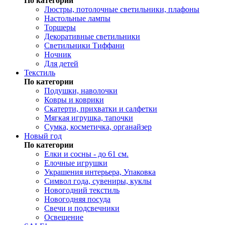
По категории
Люстры, потолочные светильники, плафоны
Настольные лампы
Торшеры
Декоративные светильники
Светильники Тиффани
Ночник
Для детей
Текстиль
По категории
Подушки, наволочки
Ковры и коврики
Скатерти, прихватки и салфетки
Мягкая игрушка, тапочки
Сумка, косметичка, органайзер
Новый год
По категории
Елки и сосны - до 61 см.
Елочные игрушки
Украшения интерьера, Упаковка
Символ года, сувениры, куклы
Новогодний текстиль
Новогодняя посуда
Свечи и подсвечники
Освещение