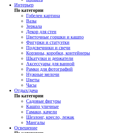
Интерьер
По категории
Гобелен картина
Вазы
Зеркала
Декор для стен
Цветочные горшки и кашпо
Фигурки и статуэтки
Подсвечники и свечи
Корзины, коробки, контейнеры
Шкатулки и держатели
Аксессуары для ванной
Рамки для фотографий
Нужные мелочи
Цветы
Часы
Отдых/дача
По категории
Садовые фигуры
Кашпо уличные
Гамаки, качели
Шезлонг, кресло, лежак
Мангалы
Освещение