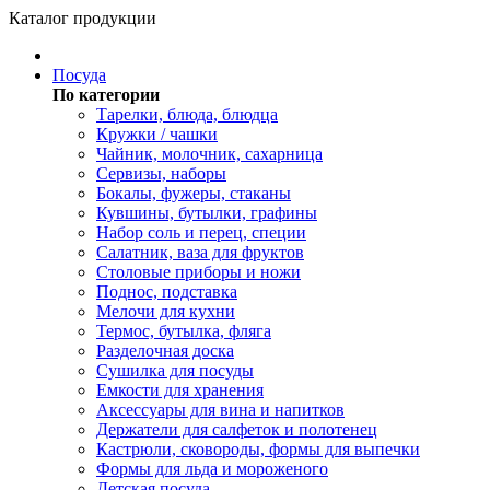
Каталог продукции
Посуда
По категории
Тарелки, блюда, блюдца
Кружки / чашки
Чайник, молочник, сахарница
Сервизы, наборы
Бокалы, фужеры, стаканы
Кувшины, бутылки, графины
Набор соль и перец, специи
Салатник, ваза для фруктов
Столовые приборы и ножи
Поднос, подставка
Мелочи для кухни
Термос, бутылка, фляга
Разделочная доска
Сушилка для посуды
Емкости для хранения
Аксессуары для вина и напитков
Держатели для салфеток и полотенец
Кастрюли, сковороды, формы для выпечки
Формы для льда и мороженого
Детская посуда