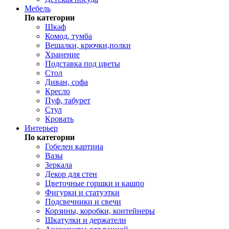
Мебель
По категории
Шкаф
Комод, тумба
Вешалки, крючки,полки
Хранение
Подставка под цветы
Стол
Диван, софа
Кресло
Пуф, табурет
Стул
Кровать
Интерьер
По категории
Гобелен картина
Вазы
Зеркала
Декор для стен
Цветочные горшки и кашпо
Фигурки и статуэтки
Подсвечники и свечи
Корзины, коробки, контейнеры
Шкатулки и держатели