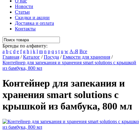
О нас
Новости
Статьи
Скидки и акции
Доставка и оплата
Контакты
Бренды по алфавиту:
a
b
c
d
e
f
g
h
i
k
l
m
n
p
q
s
t
u
w
А-Я
Все
Главная
/
Каталог
/
Посуда
/
Емкости для хранения
/
Контейнер для запекания и хранения smart solutions с крышкой
из бамбука, 800 мл
Контейнер для запекания и
хранения smart solutions с
крышкой из бамбука, 800 мл