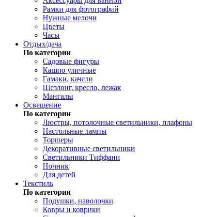
Аксессуары для ванной
Рамки для фотографий
Нужные мелочи
Цветы
Часы
Отдых/дача
По категории
Садовые фигуры
Кашпо уличные
Гамаки, качели
Шезлонг, кресло, лежак
Мангалы
Освещение
По категории
Люстры, потолочные светильники, плафоны
Настольные лампы
Торшеры
Декоративные светильники
Светильники Тиффани
Ночник
Для детей
Текстиль
По категории
Подушки, наволочки
Ковры и коврики