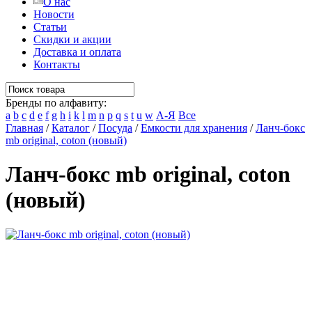
О нас
Новости
Статьи
Скидки и акции
Доставка и оплата
Контакты
Бренды по алфавиту:
a
b
c
d
e
f
g
h
i
k
l
m
n
p
q
s
t
u
w
А-Я
Все
Главная
/
Каталог
/
Посуда
/
Емкости для хранения
/
Ланч-бокс
mb original, coton (новый)
Ланч-бокс mb original, coton
(новый)