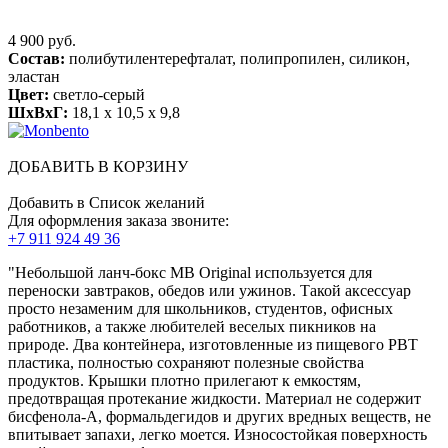
4 900 руб.
Состав:
полибутилентерефталат, полипропилен, силикон,
эластан
Цвет:
светло-серый
ШхВхГ:
18,1 x 10,5 x 9,8
ДОБАВИТЬ В КОРЗИНУ
Добавить в Список желаний
Для оформления заказа звоните:
+7 911 924 49 36
"Небольшой ланч-бокс MB Original используется для
переноски завтраков, обедов или ужинов. Такой аксессуар
просто незаменим для школьников, студентов, офисных
работников, а также любителей веселых пикников на
природе. Два контейнера, изготовленные из пищевого PBT
пластика, полностью сохраняют полезные свойства
продуктов. Крышки плотно прилегают к емкостям,
предотвращая протекание жидкости. Материал не содержит
бисфенола-А, формальдегидов и других вредных веществ, не
впитывает запахи, легко моется. Износостойкая поверхность