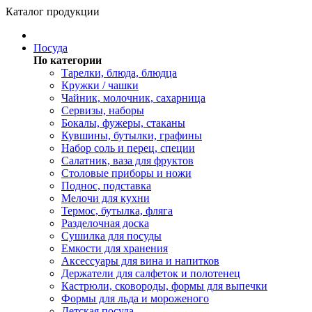
Каталог продукции
Посуда
По категории
Тарелки, блюда, блюдца
Кружки / чашки
Чайник, молочник, сахарница
Сервизы, наборы
Бокалы, фужеры, стаканы
Кувшины, бутылки, графины
Набор соль и перец, специи
Салатник, ваза для фруктов
Столовые приборы и ножи
Поднос, подставка
Мелочи для кухни
Термос, бутылка, фляга
Разделочная доска
Сушилка для посуды
Емкости для хранения
Аксессуары для вина и напитков
Держатели для салфеток и полотенец
Кастрюли, сковороды, формы для выпечки
Формы для льда и мороженого
Детская посуда