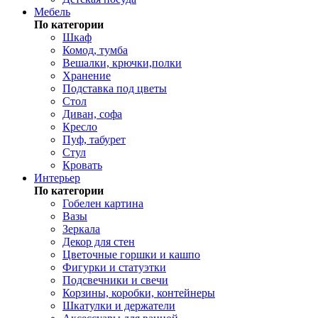
Мебель
По категории
Шкаф
Комод, тумба
Вешалки, крючки,полки
Хранение
Подставка под цветы
Стол
Диван, софа
Кресло
Пуф, табурет
Стул
Кровать
Интерьер
По категории
Гобелен картина
Вазы
Зеркала
Декор для стен
Цветочные горшки и кашпо
Фигурки и статуэтки
Подсвечники и свечи
Корзины, коробки, контейнеры
Шкатулки и держатели