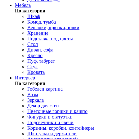
Мебель
По категории
Шкаф
Комод, тумба
Вешалки, крючки,полки
Хранение
Подставка под цветы
Стол
Диван, софа
Кресло
Пуф, табурет
Стул
Кровать
Интерьер
По категории
Гобелен картина
Вазы
Зеркала
Декор для стен
Цветочные горшки и кашпо
Фигурки и статуэтки
Подсвечники и свечи
Корзины, коробки, контейнеры
Шкатулки и держатели