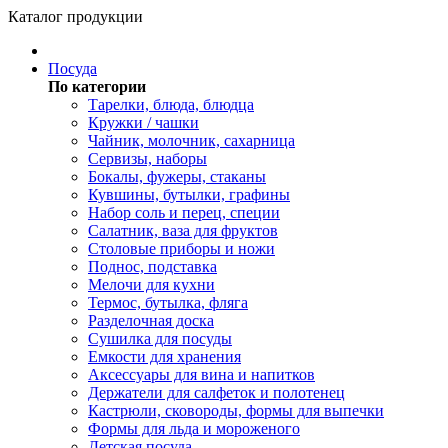
Каталог продукции
Посуда
По категории
Тарелки, блюда, блюдца
Кружки / чашки
Чайник, молочник, сахарница
Сервизы, наборы
Бокалы, фужеры, стаканы
Кувшины, бутылки, графины
Набор соль и перец, специи
Салатник, ваза для фруктов
Столовые приборы и ножи
Поднос, подставка
Мелочи для кухни
Термос, бутылка, фляга
Разделочная доска
Сушилка для посуды
Емкости для хранения
Аксессуары для вина и напитков
Держатели для салфеток и полотенец
Кастрюли, сковороды, формы для выпечки
Формы для льда и мороженого
Детская посуда