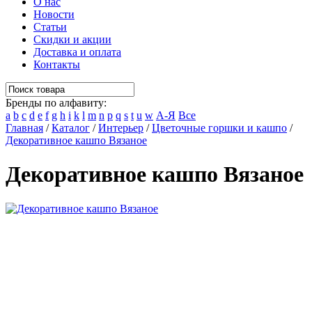
О нас
Новости
Статьи
Скидки и акции
Доставка и оплата
Контакты
Бренды по алфавиту:
a
b
c
d
e
f
g
h
i
k
l
m
n
p
q
s
t
u
w
А-Я
Все
Главная
/
Каталог
/
Интерьер
/
Цветочные горшки и кашпо
/
Декоративное кашпо Вязаное
Декоративное кашпо Вязаное