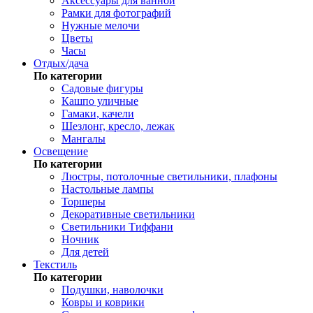
Аксессуары для ванной
Рамки для фотографий
Нужные мелочи
Цветы
Часы
Отдых/дача
По категории
Садовые фигуры
Кашпо уличные
Гамаки, качели
Шезлонг, кресло, лежак
Мангалы
Освещение
По категории
Люстры, потолочные светильники, плафоны
Настольные лампы
Торшеры
Декоративные светильники
Светильники Тиффани
Ночник
Для детей
Текстиль
По категории
Подушки, наволочки
Ковры и коврики