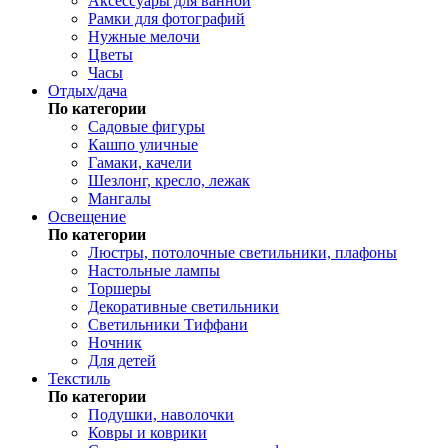
Аксессуары для ванной
Рамки для фотографий
Нужные мелочи
Цветы
Часы
Отдых/дача
По категории
Садовые фигуры
Кашпо уличные
Гамаки, качели
Шезлонг, кресло, лежак
Мангалы
Освещение
По категории
Люстры, потолочные светильники, плафоны
Настольные лампы
Торшеры
Декоративные светильники
Светильники Тиффани
Ночник
Для детей
Текстиль
По категории
Подушки, наволочки
Ковры и коврики