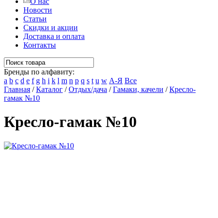
О нас
Новости
Статьи
Скидки и акции
Доставка и оплата
Контакты
Бренды по алфавиту:
a
b
c
d
e
f
g
h
i
k
l
m
n
p
q
s
t
u
w
А-Я
Все
Главная
/
Каталог
/
Отдых/дача
/
Гамаки, качели
/
Кресло-
гамак №10
Кресло-гамак №10