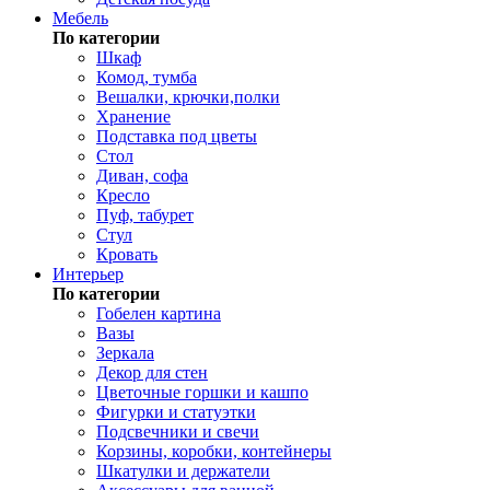
Мебель
По категории
Шкаф
Комод, тумба
Вешалки, крючки,полки
Хранение
Подставка под цветы
Стол
Диван, софа
Кресло
Пуф, табурет
Стул
Кровать
Интерьер
По категории
Гобелен картина
Вазы
Зеркала
Декор для стен
Цветочные горшки и кашпо
Фигурки и статуэтки
Подсвечники и свечи
Корзины, коробки, контейнеры
Шкатулки и держатели