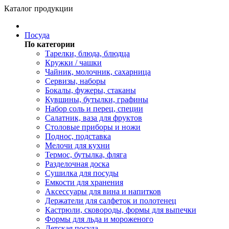
Каталог продукции
Посуда
По категории
Тарелки, блюда, блюдца
Кружки / чашки
Чайник, молочник, сахарница
Сервизы, наборы
Бокалы, фужеры, стаканы
Кувшины, бутылки, графины
Набор соль и перец, специи
Салатник, ваза для фруктов
Столовые приборы и ножи
Поднос, подставка
Мелочи для кухни
Термос, бутылка, фляга
Разделочная доска
Сушилка для посуды
Емкости для хранения
Аксессуары для вина и напитков
Держатели для салфеток и полотенец
Кастрюли, сковороды, формы для выпечки
Формы для льда и мороженого
Детская посуда