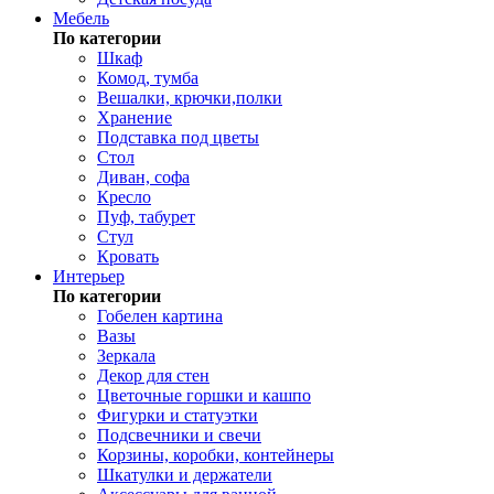
Мебель
По категории
Шкаф
Комод, тумба
Вешалки, крючки,полки
Хранение
Подставка под цветы
Стол
Диван, софа
Кресло
Пуф, табурет
Стул
Кровать
Интерьер
По категории
Гобелен картина
Вазы
Зеркала
Декор для стен
Цветочные горшки и кашпо
Фигурки и статуэтки
Подсвечники и свечи
Корзины, коробки, контейнеры
Шкатулки и держатели