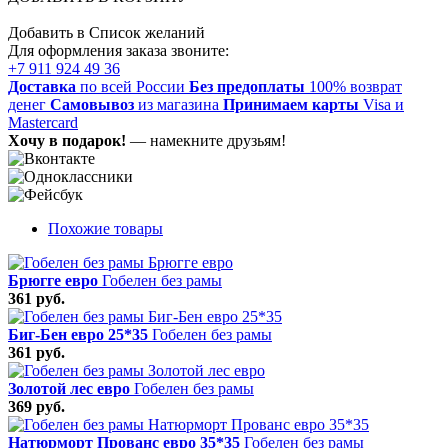
Добавить в Список желаний
Для оформления заказа звоните:
+7 911 924 49 36
Доставка
по всей России
Без предоплаты
100% возврат
денег
Самовывоз
из магазина
Принимаем карты
Visa и
Mastercard
Хочу в подарок!
— намекните друзьям!
Похожие товары
Брюгге евро
Гобелен без рамы
361 руб.
Биг-Бен евро 25*35
Гобелен без рамы
361 руб.
Золотой лес евро
Гобелен без рамы
369 руб.
Натюрморт Прованс евро 35*35
Гобелен без рамы