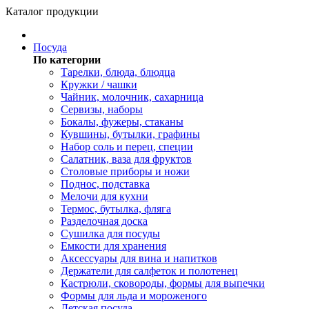
Каталог продукции
Посуда
По категории
Тарелки, блюда, блюдца
Кружки / чашки
Чайник, молочник, сахарница
Сервизы, наборы
Бокалы, фужеры, стаканы
Кувшины, бутылки, графины
Набор соль и перец, специи
Салатник, ваза для фруктов
Столовые приборы и ножи
Поднос, подставка
Мелочи для кухни
Термос, бутылка, фляга
Разделочная доска
Сушилка для посуды
Емкости для хранения
Аксессуары для вина и напитков
Держатели для салфеток и полотенец
Кастрюли, сковороды, формы для выпечки
Формы для льда и мороженого
Детская посуда