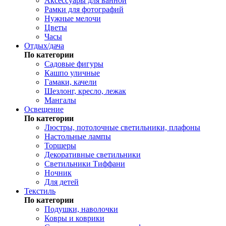
Аксессуары для ванной
Рамки для фотографий
Нужные мелочи
Цветы
Часы
Отдых/дача
По категории
Садовые фигуры
Кашпо уличные
Гамаки, качели
Шезлонг, кресло, лежак
Мангалы
Освещение
По категории
Люстры, потолочные светильники, плафоны
Настольные лампы
Торшеры
Декоративные светильники
Светильники Тиффани
Ночник
Для детей
Текстиль
По категории
Подушки, наволочки
Ковры и коврики