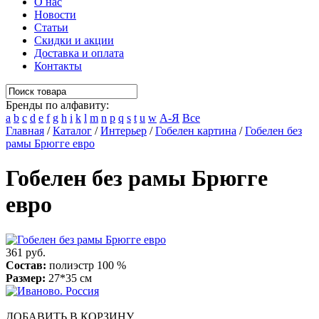
О нас
Новости
Статьи
Скидки и акции
Доставка и оплата
Контакты
Бренды по алфавиту:
a
b
c
d
e
f
g
h
i
k
l
m
n
p
q
s
t
u
w
А-Я
Все
Главная
/
Каталог
/
Интерьер
/
Гобелен картина
/
Гобелен без
рамы Брюгге евро
Гобелен без рамы Брюгге
евро
361 руб.
Состав:
полиэстр 100 %
Размер:
27*35 см
ДОБАВИТЬ В КОРЗИНУ