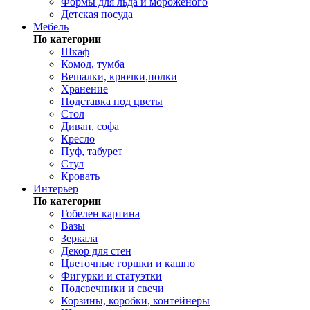
Формы для льда и мороженого
Детская посуда
Мебель
По категории
Шкаф
Комод, тумба
Вешалки, крючки,полки
Хранение
Подставка под цветы
Стол
Диван, софа
Кресло
Пуф, табурет
Стул
Кровать
Интерьер
По категории
Гобелен картина
Вазы
Зеркала
Декор для стен
Цветочные горшки и кашпо
Фигурки и статуэтки
Подсвечники и свечи
Корзины, коробки, контейнеры