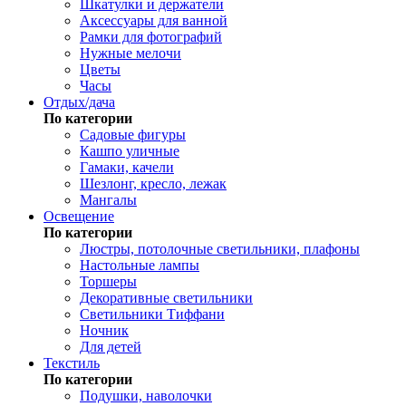
Шкатулки и держатели
Аксессуары для ванной
Рамки для фотографий
Нужные мелочи
Цветы
Часы
Отдых/дача
По категории
Садовые фигуры
Кашпо уличные
Гамаки, качели
Шезлонг, кресло, лежак
Мангалы
Освещение
По категории
Люстры, потолочные светильники, плафоны
Настольные лампы
Торшеры
Декоративные светильники
Светильники Тиффани
Ночник
Для детей
Текстиль
По категории
Подушки, наволочки