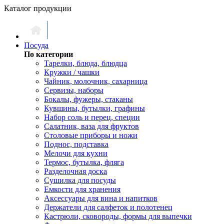
Каталог продукции
Посуда
По категории
Тарелки, блюда, блюдца
Кружки / чашки
Чайник, молочник, сахарница
Сервизы, наборы
Бокалы, фужеры, стаканы
Кувшины, бутылки, графины
Набор соль и перец, специи
Салатник, ваза для фруктов
Столовые приборы и ножи
Поднос, подставка
Мелочи для кухни
Термос, бутылка, фляга
Разделочная доска
Сушилка для посуды
Емкости для хранения
Аксессуары для вина и напитков
Держатели для салфеток и полотенец
Кастрюли, сковороды, формы для выпечки