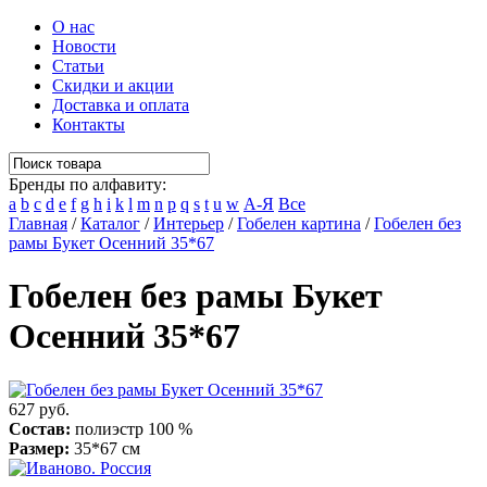
О нас
Новости
Статьи
Скидки и акции
Доставка и оплата
Контакты
Бренды по алфавиту:
a
b
c
d
e
f
g
h
i
k
l
m
n
p
q
s
t
u
w
А-Я
Все
Главная
/
Каталог
/
Интерьер
/
Гобелен картина
/
Гобелен без
рамы Букет Осенний 35*67
Гобелен без рамы Букет
Осенний 35*67
627 руб.
Состав:
полиэстр 100 %
Размер:
35*67 см