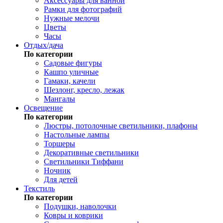
Аксессуары для ванной
Рамки для фотографий
Нужные мелочи
Цветы
Часы
Отдых/дача
По категории
Садовые фигуры
Кашпо уличные
Гамаки, качели
Шезлонг, кресло, лежак
Мангалы
Освещение
По категории
Люстры, потолочные светильники, плафоны
Настольные лампы
Торшеры
Декоративные светильники
Светильники Тиффани
Ночник
Для детей
Текстиль
По категории
Подушки, наволочки
Ковры и коврики