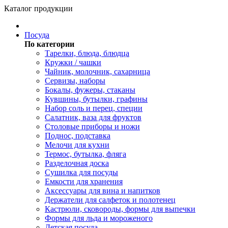
Каталог продукции
Посуда
По категории
Тарелки, блюда, блюдца
Кружки / чашки
Чайник, молочник, сахарница
Сервизы, наборы
Бокалы, фужеры, стаканы
Кувшины, бутылки, графины
Набор соль и перец, специи
Салатник, ваза для фруктов
Столовые приборы и ножи
Поднос, подставка
Мелочи для кухни
Термос, бутылка, фляга
Разделочная доска
Сушилка для посуды
Емкости для хранения
Аксессуары для вина и напитков
Держатели для салфеток и полотенец
Кастрюли, сковороды, формы для выпечки
Формы для льда и мороженого
Детская посуда