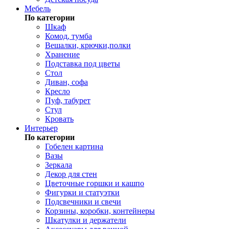
Мебель
По категории
Шкаф
Комод, тумба
Вешалки, крючки,полки
Хранение
Подставка под цветы
Стол
Диван, софа
Кресло
Пуф, табурет
Стул
Кровать
Интерьер
По категории
Гобелен картина
Вазы
Зеркала
Декор для стен
Цветочные горшки и кашпо
Фигурки и статуэтки
Подсвечники и свечи
Корзины, коробки, контейнеры
Шкатулки и держатели