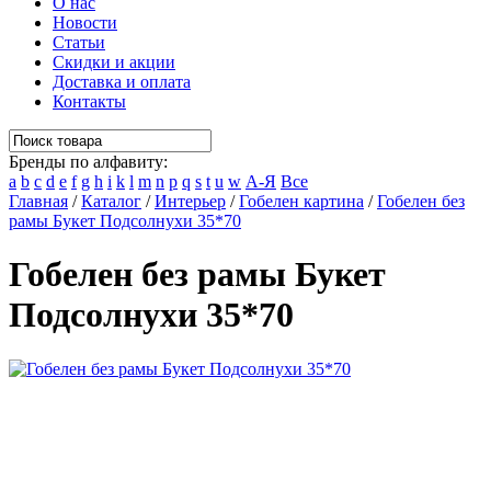
О нас
Новости
Статьи
Скидки и акции
Доставка и оплата
Контакты
Бренды по алфавиту:
a
b
c
d
e
f
g
h
i
k
l
m
n
p
q
s
t
u
w
А-Я
Все
Главная
/
Каталог
/
Интерьер
/
Гобелен картина
/
Гобелен без
рамы Букет Подсолнухи 35*70
Гобелен без рамы Букет
Подсолнухи 35*70