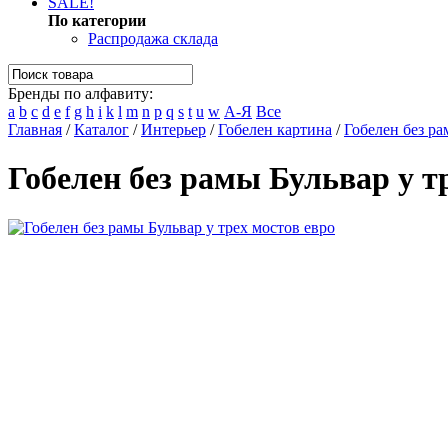
SALE!
По категории
Распродажа склада
Бренды по алфавиту:
a
b
c
d
e
f
g
h
i
k
l
m
n
p
q
s
t
u
w
А-Я
Все
Главная
/
Каталог
/
Интерьер
/
Гобелен картина
/
Гобелен без ра
Гобелен без рамы Бульвар у т