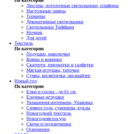
По категории
Люстры, потолочные светильники, плафоны
Настольные лампы
Торшеры
Декоративные светильники
Светильники Тиффани
Ночник
Для детей
Текстиль
По категории
Подушки, наволочки
Ковры и коврики
Скатерти, прихватки и салфетки
Мягкая игрушка, тапочки
Сумка, косметичка, органайзер
Новый год
По категории
Елки и сосны - до 61 см.
Елочные игрушки
Украшения интерьера, Упаковка
Символ года, сувениры, куклы
Новогодний текстиль
Новогодняя посуда
Свечи и подсвечники
Освещение