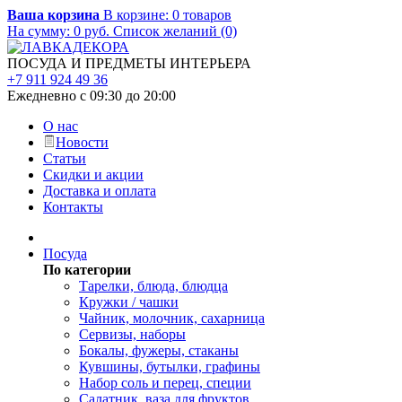
Ваша корзина
В корзине:
0
товаров
На сумму:
0
руб.
Список желаний (0)
ПОСУДА И ПРЕДМЕТЫ ИНТЕРЬЕРА
+7 911 924 49 36
Ежедневно с 09:30 до 20:00
О нас
Новости
Статьи
Скидки и акции
Доставка и оплата
Контакты
Посуда
По категории
Тарелки, блюда, блюдца
Кружки / чашки
Чайник, молочник, сахарница
Сервизы, наборы
Бокалы, фужеры, стаканы
Кувшины, бутылки, графины
Набор соль и перец, специи
Салатник, ваза для фруктов