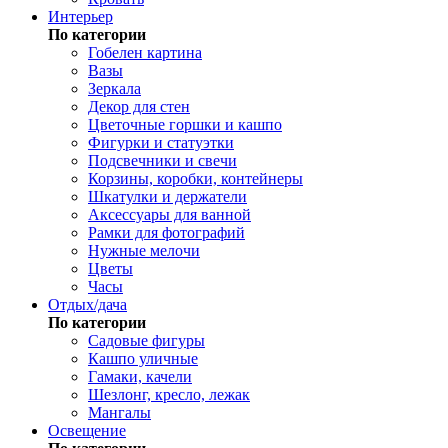
Интерьер
По категории
Гобелен картина
Вазы
Зеркала
Декор для стен
Цветочные горшки и кашпо
Фигурки и статуэтки
Подсвечники и свечи
Корзины, коробки, контейнеры
Шкатулки и держатели
Аксессуары для ванной
Рамки для фотографий
Нужные мелочи
Цветы
Часы
Отдых/дача
По категории
Садовые фигуры
Кашпо уличные
Гамаки, качели
Шезлонг, кресло, лежак
Мангалы
Освещение