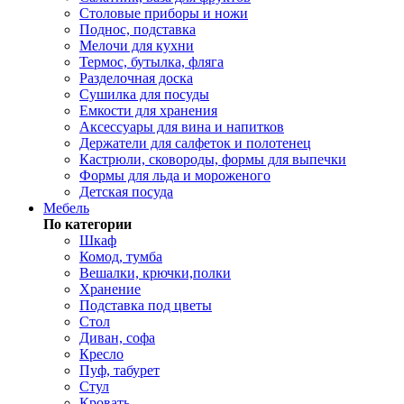
Столовые приборы и ножи
Поднос, подставка
Мелочи для кухни
Термос, бутылка, фляга
Разделочная доска
Сушилка для посуды
Емкости для хранения
Аксессуары для вина и напитков
Держатели для салфеток и полотенец
Кастрюли, сковороды, формы для выпечки
Формы для льда и мороженого
Детская посуда
Мебель
По категории
Шкаф
Комод, тумба
Вешалки, крючки,полки
Хранение
Подставка под цветы
Стол
Диван, софа
Кресло
Пуф, табурет
Стул
Кровать