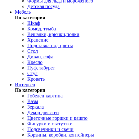
Формы для льда и мороженого
Детская посуда
Мебель
По категории
Шкаф
Комод, тумба
Вешалки, крючки,полки
Хранение
Подставка под цветы
Стол
Диван, софа
Кресло
Пуф, табурет
Стул
Кровать
Интерьер
По категории
Гобелен картина
Вазы
Зеркала
Декор для стен
Цветочные горшки и кашпо
Фигурки и статуэтки
Подсвечники и свечи
Корзины, коробки, контейнеры