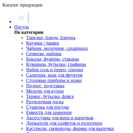
Каталог продукции
Посуда
По категории
Тарелки, блюда, блюдца
Кружки / чашки
Чайник, молочник, сахарница
Сервизы, наборы
Бокалы, фужеры, стаканы
Кувшины, бутылки, графины
Набор соль и перец, специи
Салатник, ваза для фруктов
Столовые приборы и ножи
Поднос, подставка
Мелочи для кухни
Термос, бутылка, фляга
Разделочная доска
Сушилка для посуды
Емкости для хранения
Аксессуары для вина и напитков
Держатели для салфеток и полотенец
Кастрюли, сковороды, формы для выпечки