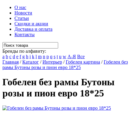
О нас
Новости
Статьи
Скидки и акции
Доставка и оплата
Контакты
Бренды по алфавиту:
a
b
c
d
e
f
g
h
i
k
l
m
n
p
q
s
t
u
w
А-Я
Все
Главная
/
Каталог
/
Интерьер
/
Гобелен картина
/
Гобелен без
рамы Бутоны розы и пион евро 18*25
Гобелен без рамы Бутоны
розы и пион евро 18*25