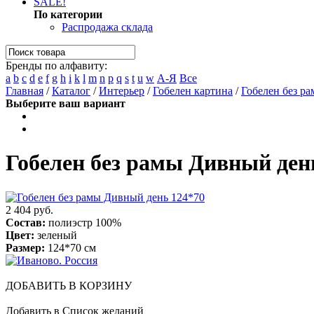
SALE!
По категории
Распродажа склада
Бренды по алфавиту:
a
b
c
d
e
f
g
h
i
k
l
m
n
p
q
s
t
u
w
А-Я
Все
Главная
/
Каталог
/
Интерьер
/
Гобелен картина
/
Гобелен без р
Выберите ваш вариант
Гобелен без рамы Дивный ден
2 404 руб.
Состав:
полиэстр 100%
Цвет:
зеленый
Размер:
124*70 см
ДОБАВИТЬ В КОРЗИНУ
Добавить в Список желаний