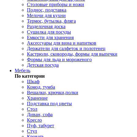
Столовые приборы и ножи
Поднос, подставка
Мелочи для кухни
Термос, бутылка, фляга
Разделочная доска
Сушилка для посуды
Емкости для хранения
Аксессуары для вина и напитков
Держатели для салфеток и полотенец
Кастрюли, сковороды, формы для выпечки
Формы для льда и мороженого
Детская посуда
Мебель
По категории
Шкаф
Комод, тумба
Вешалки, крючки,полки
Хранение
Подставка под цветы
Стол
Диван, софа
Кресло
Пуф, табурет
Стул
Кровать