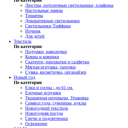
По категории
Люстры, потолочные светильники, плафоны
Настольные лампы
Торшеры
Декоративные светильники
Светильники Тиффани
Ночник
Для детей
Текстиль
По категории
Подушки, наволочки
Ковры и коврики
Скатерти, прихватки и салфетки
Мягкая игрушка, тапочки
Сумка, косметичка, органайзер
Новый год
По категории
Елки и сосны - до 61 см.
Елочные игрушки
Украшения интерьера, Упаковка
Символ года, сувениры, куклы
Новогодний текстиль
Новогодняя посуда
Свечи и подсвечники
Освещение