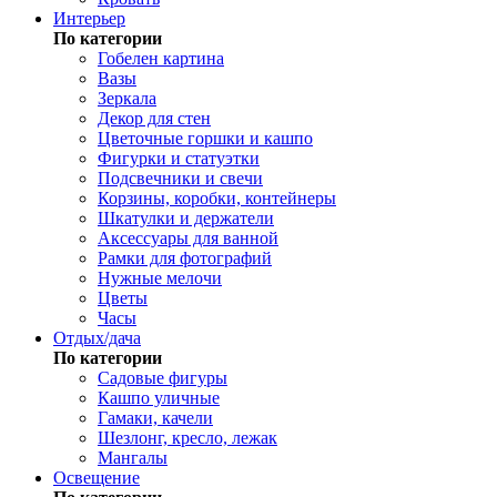
Интерьер
По категории
Гобелен картина
Вазы
Зеркала
Декор для стен
Цветочные горшки и кашпо
Фигурки и статуэтки
Подсвечники и свечи
Корзины, коробки, контейнеры
Шкатулки и держатели
Аксессуары для ванной
Рамки для фотографий
Нужные мелочи
Цветы
Часы
Отдых/дача
По категории
Садовые фигуры
Кашпо уличные
Гамаки, качели
Шезлонг, кресло, лежак
Мангалы
Освещение