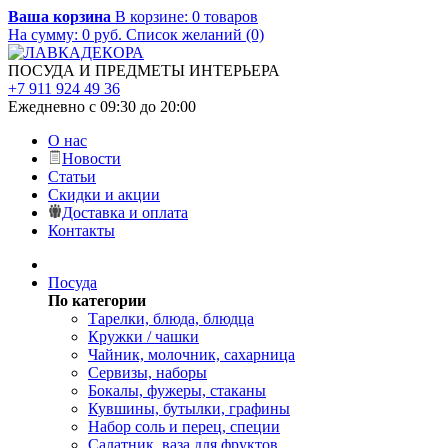
Ваша корзина
В корзине:
0
товаров
На сумму:
0
руб.
Список желаний (0)
ПОСУДА И ПРЕДМЕТЫ ИНТЕРЬЕРА
+7 911 924 49 36
Ежедневно с 09:30 до 20:00
О нас
Новости
Статьи
Скидки и акции
Доставка и оплата
Контакты
Посуда
По категории
Тарелки, блюда, блюдца
Кружки / чашки
Чайник, молочник, сахарница
Сервизы, наборы
Бокалы, фужеры, стаканы
Кувшины, бутылки, графины
Набор соль и перец, специи
Салатник, ваза для фруктов