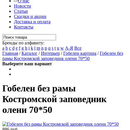
О нас
Новости
Статьи
Скидки и акции
Доставка и оплата
Контакты
Бренды по алфавиту:
a
b
c
d
e
f
g
h
i
k
l
m
n
p
q
s
t
u
w
А-Я
Все
Главная
/
Каталог
/
Интерьер
/
Гобелен картина
/
Гобелен без
рамы Костромской заповедник олени 70*50
Выберите ваш вариант
Гобелен без рамы
Костромской заповедник
олени 70*50
886 руб.