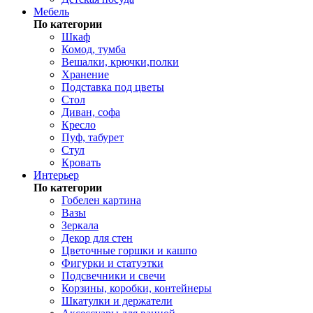
Мебель
По категории
Шкаф
Комод, тумба
Вешалки, крючки,полки
Хранение
Подставка под цветы
Стол
Диван, софа
Кресло
Пуф, табурет
Стул
Кровать
Интерьер
По категории
Гобелен картина
Вазы
Зеркала
Декор для стен
Цветочные горшки и кашпо
Фигурки и статуэтки
Подсвечники и свечи
Корзины, коробки, контейнеры
Шкатулки и держатели