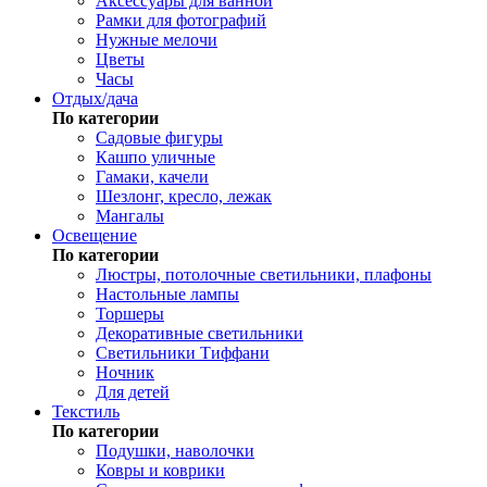
Аксессуары для ванной
Рамки для фотографий
Нужные мелочи
Цветы
Часы
Отдых/дача
По категории
Садовые фигуры
Кашпо уличные
Гамаки, качели
Шезлонг, кресло, лежак
Мангалы
Освещение
По категории
Люстры, потолочные светильники, плафоны
Настольные лампы
Торшеры
Декоративные светильники
Светильники Тиффани
Ночник
Для детей
Текстиль
По категории
Подушки, наволочки
Ковры и коврики