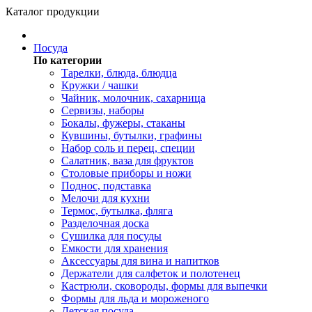
Каталог продукции
Посуда
По категории
Тарелки, блюда, блюдца
Кружки / чашки
Чайник, молочник, сахарница
Сервизы, наборы
Бокалы, фужеры, стаканы
Кувшины, бутылки, графины
Набор соль и перец, специи
Салатник, ваза для фруктов
Столовые приборы и ножи
Поднос, подставка
Мелочи для кухни
Термос, бутылка, фляга
Разделочная доска
Сушилка для посуды
Емкости для хранения
Аксессуары для вина и напитков
Держатели для салфеток и полотенец
Кастрюли, сковороды, формы для выпечки
Формы для льда и мороженого
Детская посуда