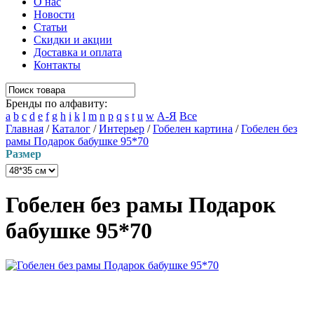
О нас
Новости
Статьи
Скидки и акции
Доставка и оплата
Контакты
Бренды по алфавиту:
a
b
c
d
e
f
g
h
i
k
l
m
n
p
q
s
t
u
w
А-Я
Все
Главная
/
Каталог
/
Интерьер
/
Гобелен картина
/
Гобелен без
рамы Подарок бабушке 95*70
Размер
Гобелен без рамы Подарок
бабушке 95*70