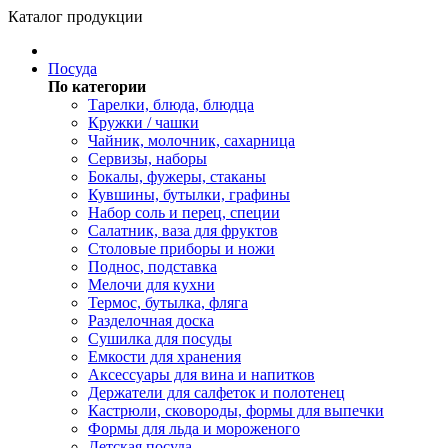
Каталог продукции
Посуда
По категории
Тарелки, блюда, блюдца
Кружки / чашки
Чайник, молочник, сахарница
Сервизы, наборы
Бокалы, фужеры, стаканы
Кувшины, бутылки, графины
Набор соль и перец, специи
Салатник, ваза для фруктов
Столовые приборы и ножи
Поднос, подставка
Мелочи для кухни
Термос, бутылка, фляга
Разделочная доска
Сушилка для посуды
Емкости для хранения
Аксессуары для вина и напитков
Держатели для салфеток и полотенец
Кастрюли, сковороды, формы для выпечки
Формы для льда и мороженого
Детская посуда