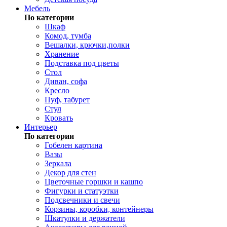
Мебель
По категории
Шкаф
Комод, тумба
Вешалки, крючки,полки
Хранение
Подставка под цветы
Стол
Диван, софа
Кресло
Пуф, табурет
Стул
Кровать
Интерьер
По категории
Гобелен картина
Вазы
Зеркала
Декор для стен
Цветочные горшки и кашпо
Фигурки и статуэтки
Подсвечники и свечи
Корзины, коробки, контейнеры
Шкатулки и держатели