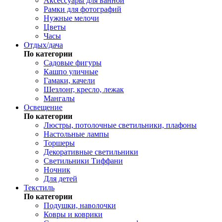
Аксессуары для ванной
Рамки для фотографий
Нужные мелочи
Цветы
Часы
Отдых/дача
По категории
Садовые фигуры
Кашпо уличные
Гамаки, качели
Шезлонг, кресло, лежак
Мангалы
Освещение
По категории
Люстры, потолочные светильники, плафоны
Настольные лампы
Торшеры
Декоративные светильники
Светильники Тиффани
Ночник
Для детей
Текстиль
По категории
Подушки, наволочки
Ковры и коврики