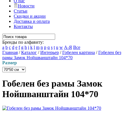
О нас
Новости
Статьи
Скидки и акции
Доставка и оплата
Контакты
Бренды по алфавиту:
a
b
c
d
e
f
g
h
i
k
l
m
n
p
q
s
t
u
w
А-Я
Все
Главная
/
Каталог
/
Интерьер
/
Гобелен картина
/
Гобелен без
рамы Замок Нойшванштайн 104*70
Размер
Гобелен без рамы Замок
Нойшванштайн 104*70