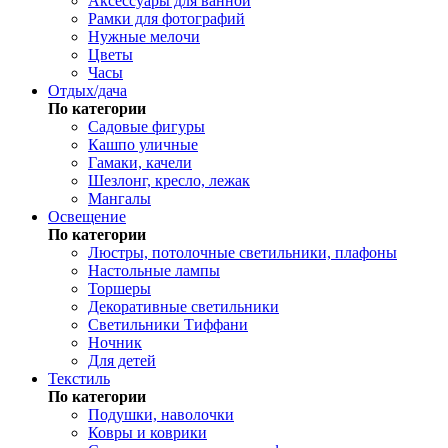
Аксессуары для ванной
Рамки для фотографий
Нужные мелочи
Цветы
Часы
Отдых/дача
По категории
Садовые фигуры
Кашпо уличные
Гамаки, качели
Шезлонг, кресло, лежак
Мангалы
Освещение
По категории
Люстры, потолочные светильники, плафоны
Настольные лампы
Торшеры
Декоративные светильники
Светильники Тиффани
Ночник
Для детей
Текстиль
По категории
Подушки, наволочки
Ковры и коврики