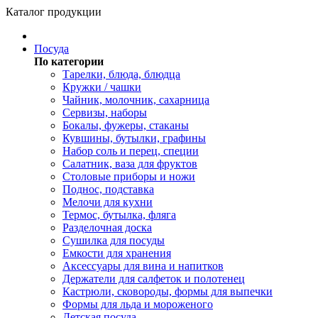
Каталог продукции
Посуда
По категории
Тарелки, блюда, блюдца
Кружки / чашки
Чайник, молочник, сахарница
Сервизы, наборы
Бокалы, фужеры, стаканы
Кувшины, бутылки, графины
Набор соль и перец, специи
Салатник, ваза для фруктов
Столовые приборы и ножи
Поднос, подставка
Мелочи для кухни
Термос, бутылка, фляга
Разделочная доска
Сушилка для посуды
Емкости для хранения
Аксессуары для вина и напитков
Держатели для салфеток и полотенец
Кастрюли, сковороды, формы для выпечки
Формы для льда и мороженого
Детская посуда