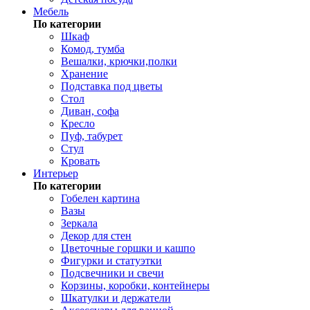
Мебель
По категории
Шкаф
Комод, тумба
Вешалки, крючки,полки
Хранение
Подставка под цветы
Стол
Диван, софа
Кресло
Пуф, табурет
Стул
Кровать
Интерьер
По категории
Гобелен картина
Вазы
Зеркала
Декор для стен
Цветочные горшки и кашпо
Фигурки и статуэтки
Подсвечники и свечи
Корзины, коробки, контейнеры
Шкатулки и держатели