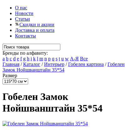
О нас
Новости
Статьи
Скидки и акции
Доставка и оплата
Контакты
Бренды по алфавиту:
a
b
c
d
e
f
g
h
i
k
l
m
n
p
q
s
t
u
w
А-Я
Все
Главная
/
Каталог
/
Интерьер
/
Гобелен картина
/
Гобелен
Замок Нойшванштайн 35*54
Размер
Гобелен Замок
Нойшванштайн 35*54