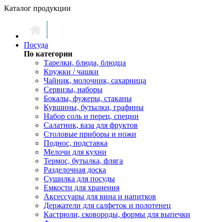
Каталог продукции
Посуда
По категории
Тарелки, блюда, блюдца
Кружки / чашки
Чайник, молочник, сахарница
Сервизы, наборы
Бокалы, фужеры, стаканы
Кувшины, бутылки, графины
Набор соль и перец, специи
Салатник, ваза для фруктов
Столовые приборы и ножи
Поднос, подставка
Мелочи для кухни
Термос, бутылка, фляга
Разделочная доска
Сушилка для посуды
Емкости для хранения
Аксессуары для вина и напитков
Держатели для салфеток и полотенец
Кастрюли, сковороды, формы для выпечки