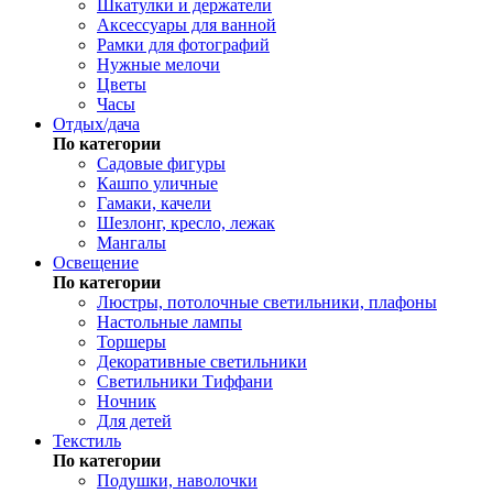
Шкатулки и держатели
Аксессуары для ванной
Рамки для фотографий
Нужные мелочи
Цветы
Часы
Отдых/дача
По категории
Садовые фигуры
Кашпо уличные
Гамаки, качели
Шезлонг, кресло, лежак
Мангалы
Освещение
По категории
Люстры, потолочные светильники, плафоны
Настольные лампы
Торшеры
Декоративные светильники
Светильники Тиффани
Ночник
Для детей
Текстиль
По категории
Подушки, наволочки