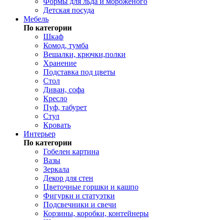
Формы для льда и мороженого
Детская посуда
Мебель
По категории
Шкаф
Комод, тумба
Вешалки, крючки,полки
Хранение
Подставка под цветы
Стол
Диван, софа
Кресло
Пуф, табурет
Стул
Кровать
Интерьер
По категории
Гобелен картина
Вазы
Зеркала
Декор для стен
Цветочные горшки и кашпо
Фигурки и статуэтки
Подсвечники и свечи
Корзины, коробки, контейнеры