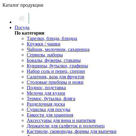
Каталог продукции
Посуда
По категории
Тарелки, блюда, блюдца
Кружки / чашки
Чайник, молочник, сахарница
Сервизы, наборы
Бокалы, фужеры, стаканы
Кувшины, бутылки, графины
Набор соль и перец, специи
Салатник, ваза для фруктов
Столовые приборы и ножи
Поднос, подставка
Мелочи для кухни
Термос, бутылка, фляга
Разделочная доска
Сушилка для посуды
Емкости для хранения
Аксессуары для вина и напитков
Держатели для салфеток и полотенец
Кастрюли, сковороды, формы для выпечки