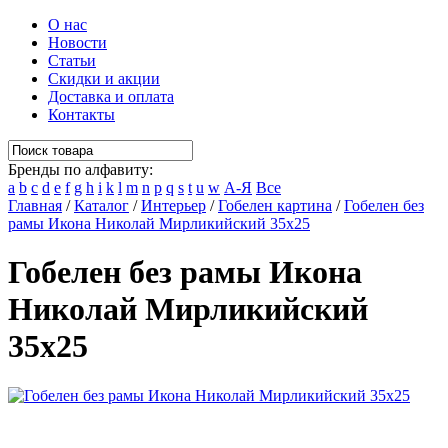
О нас
Новости
Статьи
Скидки и акции
Доставка и оплата
Контакты
Бренды по алфавиту:
a
b
c
d
e
f
g
h
i
k
l
m
n
p
q
s
t
u
w
А-Я
Все
Главная
/
Каталог
/
Интерьер
/
Гобелен картина
/
Гобелен без
рамы Икона Николай Мирликийский 35х25
Гобелен без рамы Икона
Николай Мирликийский
35х25