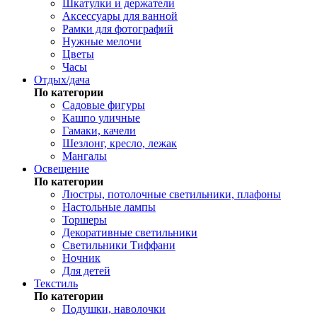
Шкатулки и держатели
Аксессуары для ванной
Рамки для фотографий
Нужные мелочи
Цветы
Часы
Отдых/дача
По категории
Садовые фигуры
Кашпо уличные
Гамаки, качели
Шезлонг, кресло, лежак
Мангалы
Освещение
По категории
Люстры, потолочные светильники, плафоны
Настольные лампы
Торшеры
Декоративные светильники
Светильники Тиффани
Ночник
Для детей
Текстиль
По категории
Подушки, наволочки