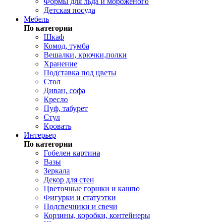
Формы для льда и мороженого
Детская посуда
Мебель
По категории
Шкаф
Комод, тумба
Вешалки, крючки,полки
Хранение
Подставка под цветы
Стол
Диван, софа
Кресло
Пуф, табурет
Стул
Кровать
Интерьер
По категории
Гобелен картина
Вазы
Зеркала
Декор для стен
Цветочные горшки и кашпо
Фигурки и статуэтки
Подсвечники и свечи
Корзины, коробки, контейнеры