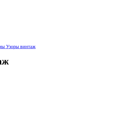
амы Узоры винтаж
аж