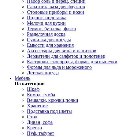
Набор соль и перец, специи
Салатник, ваза для фруктов
Столовые приборы и ножи
Поднос, подставка
Мелочи для кухни
Термос, бутылка, фляга
Разделочная доска
Сушилка для посуды
Емкости для хранения
Аксессуары для вина и напитков
Держатели для салфеток и полотенец
Кастрюли, сковороды, формы для выпечки
Формы для льда и мороженого
Детская посуда
Мебель
По категории
Шкаф
Комод, тумба
Вешалки, крючки,полки
Хранение
Подставка под цветы
Стол
Диван, софа
Кресло
Пуф, табурет