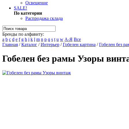
Освещение
SALE!
По категории
Распродажа склада
Бренды по алфавиту:
a
b
c
d
e
f
g
h
i
k
l
m
n
p
q
s
t
u
w
А-Я
Все
Главная
/
Каталог
/
Интерьер
/
Гобелен картина
/
Гобелен без р
Гобелен без рамы Узоры винт