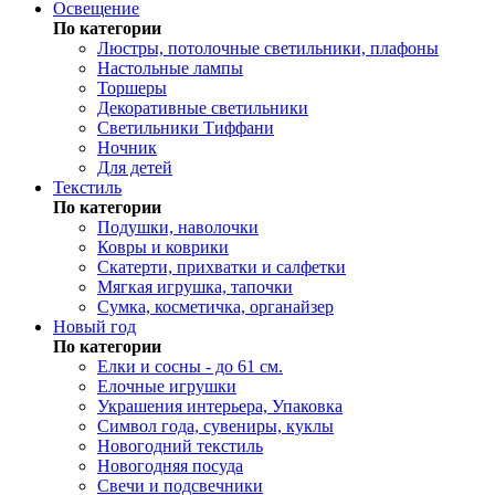
Освещение
По категории
Люстры, потолочные светильники, плафоны
Настольные лампы
Торшеры
Декоративные светильники
Светильники Тиффани
Ночник
Для детей
Текстиль
По категории
Подушки, наволочки
Ковры и коврики
Скатерти, прихватки и салфетки
Мягкая игрушка, тапочки
Сумка, косметичка, органайзер
Новый год
По категории
Елки и сосны - до 61 см.
Елочные игрушки
Украшения интерьера, Упаковка
Символ года, сувениры, куклы
Новогодний текстиль
Новогодняя посуда
Свечи и подсвечники