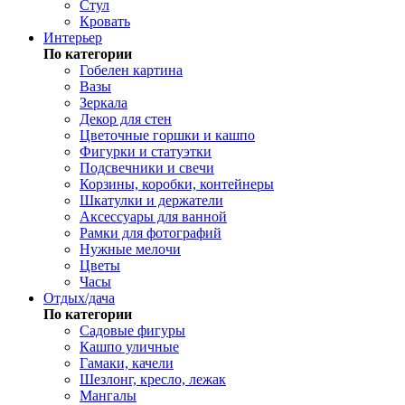
Стул
Кровать
Интерьер
По категории
Гобелен картина
Вазы
Зеркала
Декор для стен
Цветочные горшки и кашпо
Фигурки и статуэтки
Подсвечники и свечи
Корзины, коробки, контейнеры
Шкатулки и держатели
Аксессуары для ванной
Рамки для фотографий
Нужные мелочи
Цветы
Часы
Отдых/дача
По категории
Садовые фигуры
Кашпо уличные
Гамаки, качели
Шезлонг, кресло, лежак
Мангалы