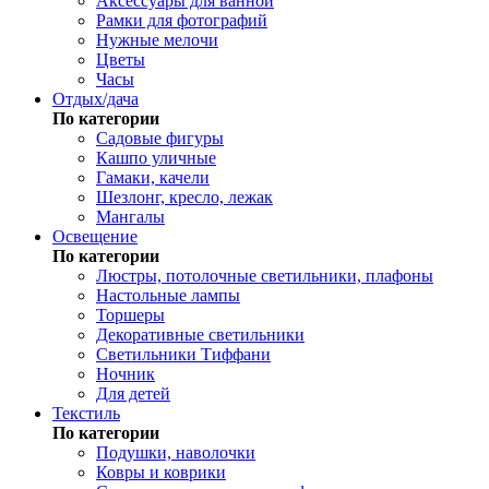
Аксессуары для ванной
Рамки для фотографий
Нужные мелочи
Цветы
Часы
Отдых/дача
По категории
Садовые фигуры
Кашпо уличные
Гамаки, качели
Шезлонг, кресло, лежак
Мангалы
Освещение
По категории
Люстры, потолочные светильники, плафоны
Настольные лампы
Торшеры
Декоративные светильники
Светильники Тиффани
Ночник
Для детей
Текстиль
По категории
Подушки, наволочки
Ковры и коврики