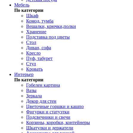
Мебель
По категории
Шкаф
Комод, тумба
Вешалки, крючки,полки
Хранение
Подставка под цветы
Стол
Диван, софа
Кресло
Пуф, табурет
Стул
Кровать
Интерьер
По категории
Гобелен картина
Вазы
Зеркала
Декор для стен
Цветочные горшки и кашпо
Фигурки и статуэтки
Подсвечники и свечи
Корзины, коробки, контейнеры
Шкатулки и держатели