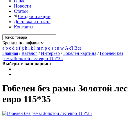
О нас
Новости
Статьи
Скидки и акции
Доставка и оплата
Контакты
Бренды по алфавиту:
a
b
c
d
e
f
g
h
i
k
l
m
n
p
q
s
t
u
w
А-Я
Все
Главная
/
Каталог
/
Интерьер
/
Гобелен картина
/
Гобелен без
рамы Золотой лес евро 115*35
Выберите ваш вариант
Гобелен без рамы Золотой лес
евро 115*35