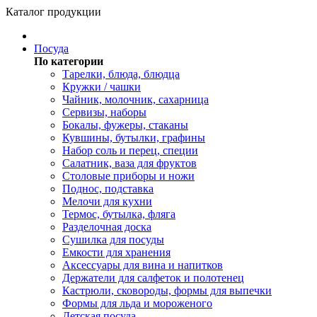
Каталог продукции
Посуда
По категории
Тарелки, блюда, блюдца
Кружки / чашки
Чайник, молочник, сахарница
Сервизы, наборы
Бокалы, фужеры, стаканы
Кувшины, бутылки, графины
Набор соль и перец, специи
Салатник, ваза для фруктов
Столовые приборы и ножи
Поднос, подставка
Мелочи для кухни
Термос, бутылка, фляга
Разделочная доска
Сушилка для посуды
Емкости для хранения
Аксессуары для вина и напитков
Держатели для салфеток и полотенец
Кастрюли, сковороды, формы для выпечки
Формы для льда и мороженого
Детская посуда