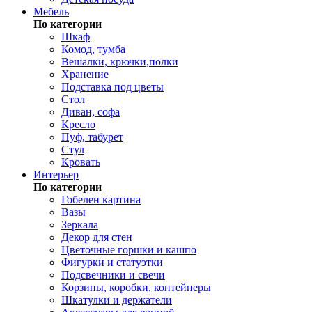
Мебель
По категории
Шкаф
Комод, тумба
Вешалки, крючки,полки
Хранение
Подставка под цветы
Стол
Диван, софа
Кресло
Пуф, табурет
Стул
Кровать
Интерьер
По категории
Гобелен картина
Вазы
Зеркала
Декор для стен
Цветочные горшки и кашпо
Фигурки и статуэтки
Подсвечники и свечи
Корзины, коробки, контейнеры
Шкатулки и держатели