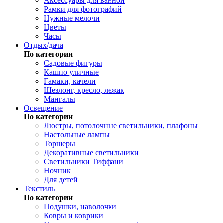
Аксессуары для ванной
Рамки для фотографий
Нужные мелочи
Цветы
Часы
Отдых/дача
По категории
Садовые фигуры
Кашпо уличные
Гамаки, качели
Шезлонг, кресло, лежак
Мангалы
Освещение
По категории
Люстры, потолочные светильники, плафоны
Настольные лампы
Торшеры
Декоративные светильники
Светильники Тиффани
Ночник
Для детей
Текстиль
По категории
Подушки, наволочки
Ковры и коврики