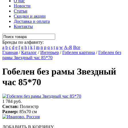
О нас
Новости
Статьи
Скидки и акции
Доставка и оплата
Контакты
Бренды по алфавиту:
a
b
c
d
e
f
g
h
i
k
l
m
n
p
q
s
t
u
w
А-Я
Все
Главная
/
Каталог
/
Интерьер
/
Гобелен картина
/
Гобелен без
рамы Звездный час 85*70
Гобелен без рамы Звездный
час 85*70
1 784 руб.
Состав:
Полиэстр
Размер:
85х70 см
ДОБАВИТЬ В КОРЗИНУ