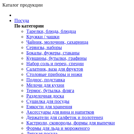
Каталог продукции
Посуда
По категории
Тарелки, блюда, блюдца
Кружки / чашки
Чайник, молочник, сахарница
Сервизы, наборы
Бокалы, фужеры, стаканы
Кувшины, бутылки, графины
Набор соль и перец, специи
Салатник, ваза для фруктов
Столовые приборы и ножи
Поднос, подставка
Мелочи для кухни
Термос, бутылка, фляга
Разделочная доска
Сушилка для посуды
Емкости для хранения
Аксессуары для вина и напитков
Держатели для салфеток и полотенец
Кастрюли, сковороды, формы для выпечки
Формы для льда и мороженого
Детская посуда