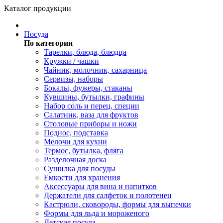
Каталог продукции
Посуда
По категории
Тарелки, блюда, блюдца
Кружки / чашки
Чайник, молочник, сахарница
Сервизы, наборы
Бокалы, фужеры, стаканы
Кувшины, бутылки, графины
Набор соль и перец, специи
Салатник, ваза для фруктов
Столовые приборы и ножи
Поднос, подставка
Мелочи для кухни
Термос, бутылка, фляга
Разделочная доска
Сушилка для посуды
Емкости для хранения
Аксессуары для вина и напитков
Держатели для салфеток и полотенец
Кастрюли, сковороды, формы для выпечки
Формы для льда и мороженого
Детская посуда