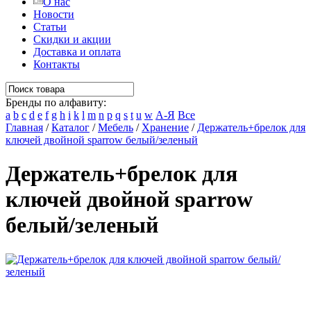
О нас
Новости
Статьи
Скидки и акции
Доставка и оплата
Контакты
Бренды по алфавиту:
a
b
c
d
e
f
g
h
i
k
l
m
n
p
q
s
t
u
w
А-Я
Все
Главная
/
Каталог
/
Мебель
/
Хранение
/
Держатель+брелок для
ключей двойной sparrow белый/зеленый
Держатель+брелок для
ключей двойной sparrow
белый/зеленый