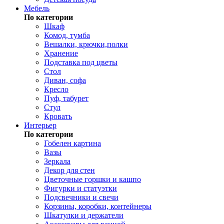
Мебель
По категории
Шкаф
Комод, тумба
Вешалки, крючки,полки
Хранение
Подставка под цветы
Стол
Диван, софа
Кресло
Пуф, табурет
Стул
Кровать
Интерьер
По категории
Гобелен картина
Вазы
Зеркала
Декор для стен
Цветочные горшки и кашпо
Фигурки и статуэтки
Подсвечники и свечи
Корзины, коробки, контейнеры
Шкатулки и держатели