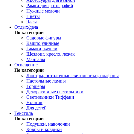
Аксессуары для ванной
Рамки для фотографий
Нужные мелочи
Цветы
Часы
Отдых/дача
По категории
Садовые фигуры
Кашпо уличные
Гамаки, качели
Шезлонг, кресло, лежак
Мангалы
Освещение
По категории
Люстры, потолочные светильники, плафоны
Настольные лампы
Торшеры
Декоративные светильники
Светильники Тиффани
Ночник
Для детей
Текстиль
По категории
Подушки, наволочки
Ковры и коврики