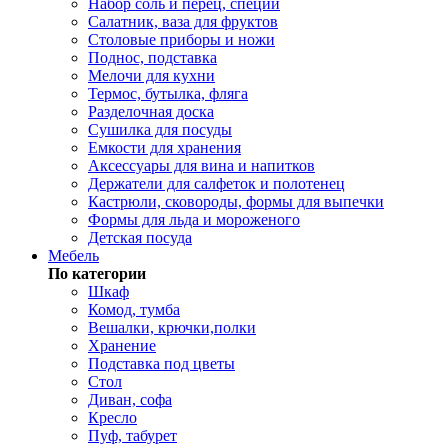
Набор соль и перец, специи
Салатник, ваза для фруктов
Столовые приборы и ножи
Поднос, подставка
Мелочи для кухни
Термос, бутылка, фляга
Разделочная доска
Сушилка для посуды
Емкости для хранения
Аксессуары для вина и напитков
Держатели для салфеток и полотенец
Кастрюли, сковороды, формы для выпечки
Формы для льда и мороженого
Детская посуда
Мебель
По категории
Шкаф
Комод, тумба
Вешалки, крючки,полки
Хранение
Подставка под цветы
Стол
Диван, софа
Кресло
Пуф, табурет