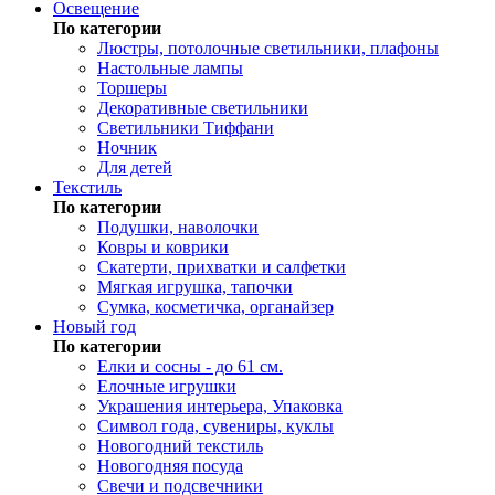
Освещение
По категории
Люстры, потолочные светильники, плафоны
Настольные лампы
Торшеры
Декоративные светильники
Светильники Тиффани
Ночник
Для детей
Текстиль
По категории
Подушки, наволочки
Ковры и коврики
Скатерти, прихватки и салфетки
Мягкая игрушка, тапочки
Сумка, косметичка, органайзер
Новый год
По категории
Елки и сосны - до 61 см.
Елочные игрушки
Украшения интерьера, Упаковка
Символ года, сувениры, куклы
Новогодний текстиль
Новогодняя посуда
Свечи и подсвечники