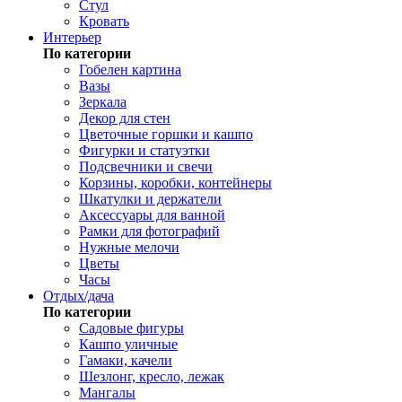
Стул
Кровать
Интерьер
По категории
Гобелен картина
Вазы
Зеркала
Декор для стен
Цветочные горшки и кашпо
Фигурки и статуэтки
Подсвечники и свечи
Корзины, коробки, контейнеры
Шкатулки и держатели
Аксессуары для ванной
Рамки для фотографий
Нужные мелочи
Цветы
Часы
Отдых/дача
По категории
Садовые фигуры
Кашпо уличные
Гамаки, качели
Шезлонг, кресло, лежак
Мангалы