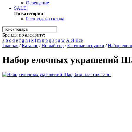
Освещение
SALE!
По категории
Распродажа склада
Бренды по алфавиту:
a
b
c
d
e
f
g
h
i
k
l
m
n
p
q
s
t
u
w
А-Я
Все
Главная
/
Каталог
/
Новый год
/
Елочные игрушки
/
Набор елоч
Набор елочных украшений Ша