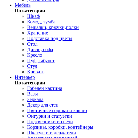
Мебель
По категории
Шкаф
Комод, тумба
Вешалки, крючки,полки
Хранение
Подставка под цветы
Стол
Диван, софа
Кресло
Пуф, табурет
Стул
Кровать
Интерьер
По категории
Гобелен картина
Вазы
Зеркала
Декор для стен
Цветочные горшки и кашпо
Фигурки и статуэтки
Подсвечники и свечи
Корзины, коробки, контейнеры
Шкатулки и держатели