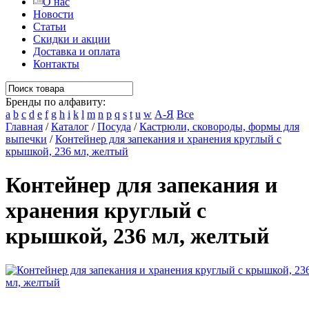
О нас
Новости
Статьи
Скидки и акции
Доставка и оплата
Контакты
Бренды по алфавиту:
a
b
c
d
e
f
g
h
i
k
l
m
n
p
q
s
t
u
w
А-Я
Все
Главная
/
Каталог
/
Посуда
/
Кастрюли, сковороды, формы для
выпечки
/
Контейнер для запекания и хранения круглый с
крышкой, 236 мл, желтый
Контейнер для запекания и
хранения круглый с
крышкой, 236 мл, желтый