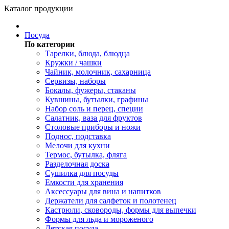
Каталог продукции
Посуда
По категории
Тарелки, блюда, блюдца
Кружки / чашки
Чайник, молочник, сахарница
Сервизы, наборы
Бокалы, фужеры, стаканы
Кувшины, бутылки, графины
Набор соль и перец, специи
Салатник, ваза для фруктов
Столовые приборы и ножи
Поднос, подставка
Мелочи для кухни
Термос, бутылка, фляга
Разделочная доска
Сушилка для посуды
Емкости для хранения
Аксессуары для вина и напитков
Держатели для салфеток и полотенец
Кастрюли, сковороды, формы для выпечки
Формы для льда и мороженого
Детская посуда