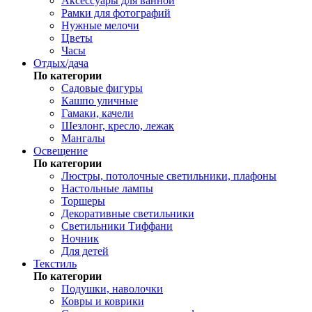
Аксессуары для ванной
Рамки для фотографий
Нужные мелочи
Цветы
Часы
Отдых/дача
По категории
Садовые фигуры
Кашпо уличные
Гамаки, качели
Шезлонг, кресло, лежак
Мангалы
Освещение
По категории
Люстры, потолочные светильники, плафоны
Настольные лампы
Торшеры
Декоративные светильники
Светильники Тиффани
Ночник
Для детей
Текстиль
По категории
Подушки, наволочки
Ковры и коврики