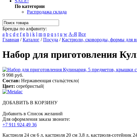
SALE!
По категории
Распродажа склада
Бренды по алфавиту:
a
b
c
d
e
f
g
h
i
k
l
m
n
p
q
s
t
u
w
А-Я
Все
Главная
/
Каталог
/
Посуда
/
Кастрюли, сковороды, формы для 
Набор для приготовления Кул
9 998 руб.
Состав:
Нержавеющая сталь|стекло|
Цвет:
серебристый|
ДОБАВИТЬ В КОРЗИНУ
Добавить в Список желаний
Для оформления заказа звоните:
+7 911 924 49 36
Кастрюля 24 см 6 л, кастрюля 20 см 3,8 л, кастрюля-сотейник 24 