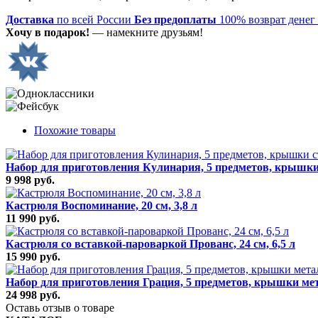
Доставка
по всей России
Без предоплаты
100% возврат денег
Хочу в подарок!
— намекните друзьям!
Похожие товары
Набор для приготовления Кулинария, 5 предметов, крышк
9 998 руб.
Кастрюля Воспоминание, 20 см, 3,8 л
11 990 руб.
Кастрюля со вставкой-пароваркой Прованс, 24 см, 6,5 л
15 990 руб.
Набор для приготовления Грация, 5 предметов, крышки ме
24 998 руб.
Оставь отзыв о товаре