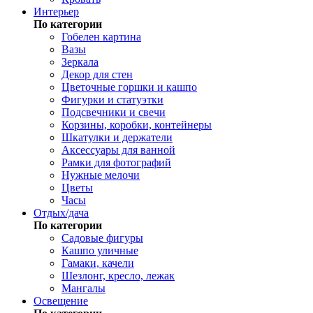
Интерьер
По категории
Гобелен картина
Вазы
Зеркала
Декор для стен
Цветочные горшки и кашпо
Фигурки и статуэтки
Подсвечники и свечи
Корзины, коробки, контейнеры
Шкатулки и держатели
Аксессуары для ванной
Рамки для фотографий
Нужные мелочи
Цветы
Часы
Отдых/дача
По категории
Садовые фигуры
Кашпо уличные
Гамаки, качели
Шезлонг, кресло, лежак
Мангалы
Освещение