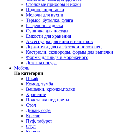
Столовые приборы и ножи
Поднос, подставка
Мелочи для кухни
Термос, бутылка, фляга
Разделочная доска
Сушилка для посуды
Емкости для хранения
Аксессуары для вина и напитков
Держатели для салфеток и полотенец
Кастрюли, сковороды, формы для выпечки
Формы для льда и мороженого
Детская посуда
Мебель
По категории
Шкаф
Комод, тумба
Вешалки, крючки,полки
Хранение
Подставка под цветы
Стол
Диван, софа
Кресло
Пуф, табурет
Стул
Кровать