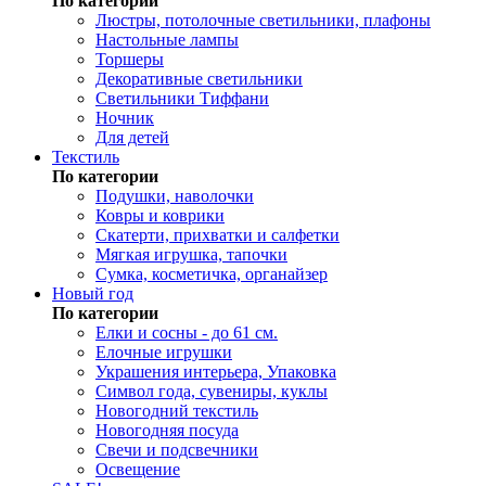
По категории
Люстры, потолочные светильники, плафоны
Настольные лампы
Торшеры
Декоративные светильники
Светильники Тиффани
Ночник
Для детей
Текстиль
По категории
Подушки, наволочки
Ковры и коврики
Скатерти, прихватки и салфетки
Мягкая игрушка, тапочки
Сумка, косметичка, органайзер
Новый год
По категории
Елки и сосны - до 61 см.
Елочные игрушки
Украшения интерьера, Упаковка
Символ года, сувениры, куклы
Новогодний текстиль
Новогодняя посуда
Свечи и подсвечники
Освещение