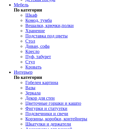
Мебель
По категории
Шкаф
Комод, тумба
Вешалки, крючки,полки
Хранение
Подставка под цветы
Стол
Диван, софа
Кресло
Пуф, табурет
Стул
Кровать
Интерьер
По категории
Гобелен картина
Вазы
Зеркала
Декор для стен
Цветочные горшки и кашпо
Фигурки и статуэтки
Подсвечники и свечи
Корзины, коробки, контейнеры
Шкатулки и держатели