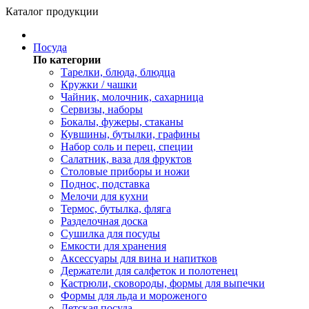
Каталог продукции
Посуда
По категории
Тарелки, блюда, блюдца
Кружки / чашки
Чайник, молочник, сахарница
Сервизы, наборы
Бокалы, фужеры, стаканы
Кувшины, бутылки, графины
Набор соль и перец, специи
Салатник, ваза для фруктов
Столовые приборы и ножи
Поднос, подставка
Мелочи для кухни
Термос, бутылка, фляга
Разделочная доска
Сушилка для посуды
Емкости для хранения
Аксессуары для вина и напитков
Держатели для салфеток и полотенец
Кастрюли, сковороды, формы для выпечки
Формы для льда и мороженого
Детская посуда