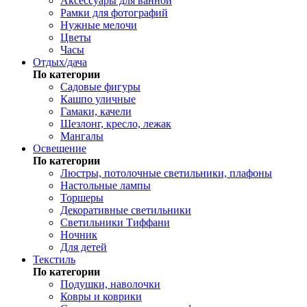
Аксессуары для ванной
Рамки для фотографий
Нужные мелочи
Цветы
Часы
Отдых/дача
По категории
Садовые фигуры
Кашпо уличные
Гамаки, качели
Шезлонг, кресло, лежак
Мангалы
Освещение
По категории
Люстры, потолочные светильники, плафоны
Настольные лампы
Торшеры
Декоративные светильники
Светильники Тиффани
Ночник
Для детей
Текстиль
По категории
Подушки, наволочки
Ковры и коврики