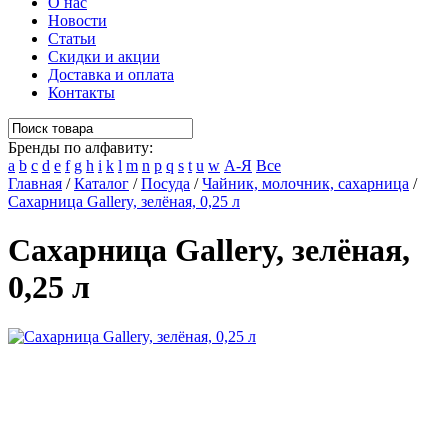
О нас
Новости
Статьи
Скидки и акции
Доставка и оплата
Контакты
Бренды по алфавиту:
a
b
c
d
e
f
g
h
i
k
l
m
n
p
q
s
t
u
w
А-Я
Все
Главная
/
Каталог
/
Посуда
/
Чайник, молочник, сахарница
/
Сахарница Gallery, зелёная, 0,25 л
Сахарница Gallery, зелёная,
0,25 л