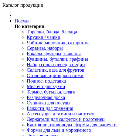
Каталог продукции
Посуда
По категории
Тарелки, блюда, блюдца
Кружки / чашки
Чайник, молочник, сахарница
Сервизы, наборы
Бокалы, фужеры, стаканы
Кувшины, бутылки, графины
Набор соль и перец, специи
Салатник, ваза для фруктов
Столовые приборы и ножи
Поднос, подставка
Мелочи для кухни
Термос, бутылка, фляга
Разделочная доска
Сушилка для посуды
Емкости для хранения
Аксессуары для вина и напитков
Держатели для салфеток и полотенец
Кастрюли, сковороды, формы для выпечки
Формы для льда и мороженого
Детская посуда