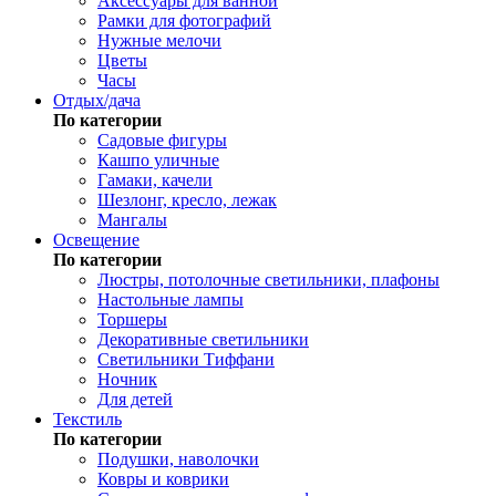
Аксессуары для ванной
Рамки для фотографий
Нужные мелочи
Цветы
Часы
Отдых/дача
По категории
Садовые фигуры
Кашпо уличные
Гамаки, качели
Шезлонг, кресло, лежак
Мангалы
Освещение
По категории
Люстры, потолочные светильники, плафоны
Настольные лампы
Торшеры
Декоративные светильники
Светильники Тиффани
Ночник
Для детей
Текстиль
По категории
Подушки, наволочки
Ковры и коврики