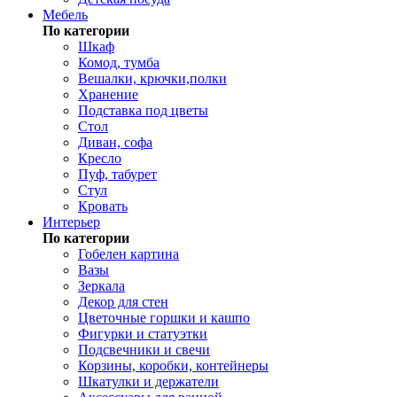
Мебель
По категории
Шкаф
Комод, тумба
Вешалки, крючки,полки
Хранение
Подставка под цветы
Стол
Диван, софа
Кресло
Пуф, табурет
Стул
Кровать
Интерьер
По категории
Гобелен картина
Вазы
Зеркала
Декор для стен
Цветочные горшки и кашпо
Фигурки и статуэтки
Подсвечники и свечи
Корзины, коробки, контейнеры
Шкатулки и держатели