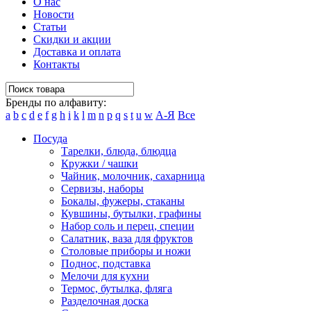
О нас
Новости
Статьи
Скидки и акции
Доставка и оплата
Контакты
Бренды по алфавиту:
a
b
c
d
e
f
g
h
i
k
l
m
n
p
q
s
t
u
w
А-Я
Все
Посуда
Тарелки, блюда, блюдца
Кружки / чашки
Чайник, молочник, сахарница
Сервизы, наборы
Бокалы, фужеры, стаканы
Кувшины, бутылки, графины
Набор соль и перец, специи
Салатник, ваза для фруктов
Столовые приборы и ножи
Поднос, подставка
Мелочи для кухни
Термос, бутылка, фляга
Разделочная доска