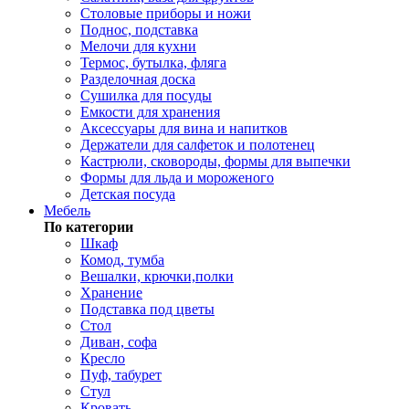
Столовые приборы и ножи
Поднос, подставка
Мелочи для кухни
Термос, бутылка, фляга
Разделочная доска
Сушилка для посуды
Емкости для хранения
Аксессуары для вина и напитков
Держатели для салфеток и полотенец
Кастрюли, сковороды, формы для выпечки
Формы для льда и мороженого
Детская посуда
Мебель
По категории
Шкаф
Комод, тумба
Вешалки, крючки,полки
Хранение
Подставка под цветы
Стол
Диван, софа
Кресло
Пуф, табурет
Стул
Кровать