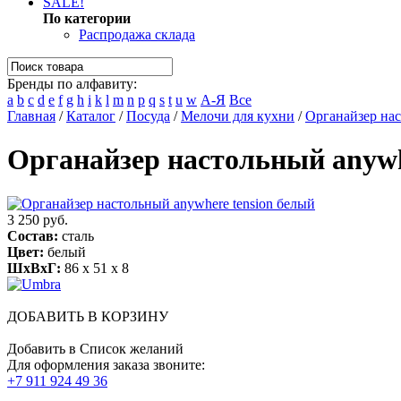
SALE!
По категории
Распродажа склада
Бренды по алфавиту:
a
b
c
d
e
f
g
h
i
k
l
m
n
p
q
s
t
u
w
А-Я
Все
Главная
/
Каталог
/
Посуда
/
Мелочи для кухни
/
Органайзер нас
Органайзер настольный anywh
3 250 руб.
Состав:
сталь
Цвет:
белый
ШхВхГ:
86 x 51 x 8
ДОБАВИТЬ В КОРЗИНУ
Добавить в Список желаний
Для оформления заказа звоните:
+7 911 924 49 36