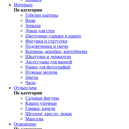
Интерьер
По категории
Гобелен картина
Вазы
Зеркала
Декор для стен
Цветочные горшки и кашпо
Фигурки и статуэтки
Подсвечники и свечи
Корзины, коробки, контейнеры
Шкатулки и держатели
Аксессуары для ванной
Рамки для фотографий
Нужные мелочи
Цветы
Часы
Отдых/дача
По категории
Садовые фигуры
Кашпо уличные
Гамаки, качели
Шезлонг, кресло, лежак
Мангалы
Освещение