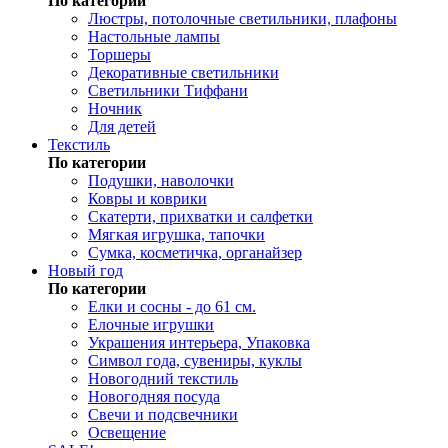
По категории
Люстры, потолочные светильники, плафоны
Настольные лампы
Торшеры
Декоративные светильники
Светильники Тиффани
Ночник
Для детей
Текстиль
По категории
Подушки, наволочки
Ковры и коврики
Скатерти, прихватки и салфетки
Мягкая игрушка, тапочки
Сумка, косметичка, органайзер
Новый год
По категории
Елки и сосны - до 61 см.
Елочные игрушки
Украшения интерьера, Упаковка
Символ года, сувениры, куклы
Новогодний текстиль
Новогодняя посуда
Свечи и подсвечники
Освещение