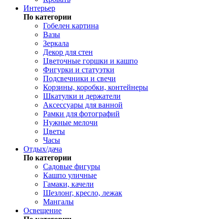
Интерьер
По категории
Гобелен картина
Вазы
Зеркала
Декор для стен
Цветочные горшки и кашпо
Фигурки и статуэтки
Подсвечники и свечи
Корзины, коробки, контейнеры
Шкатулки и держатели
Аксессуары для ванной
Рамки для фотографий
Нужные мелочи
Цветы
Часы
Отдых/дача
По категории
Садовые фигуры
Кашпо уличные
Гамаки, качели
Шезлонг, кресло, лежак
Мангалы
Освещение