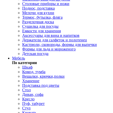
Столовые приборы и ножи
Поднос, подставка
Мелочи для кухни
Термос, бутылка, фляга
Разделочная доска
Сушилка для посуды
Емкости для хранения
Аксессуары для вина и напитков
Держатели для салфеток и полотенец
Кастрюли, сковороды, формы для выпечки
Формы для льда и мороженого
Детская посуда
Мебель
По категории
Шкаф
Комод, тумба
Вешалки, крючки,полки
Хранение
Подставка под цветы
Стол
Диван, софа
Кресло
Пуф, табурет
Стул
Кровать