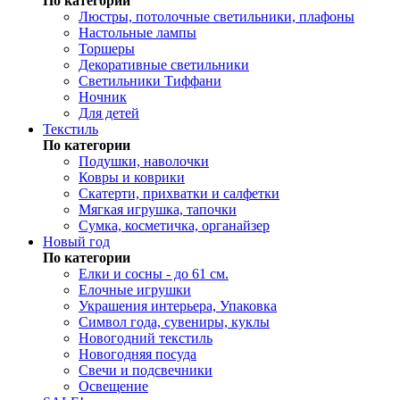
По категории
Люстры, потолочные светильники, плафоны
Настольные лампы
Торшеры
Декоративные светильники
Светильники Тиффани
Ночник
Для детей
Текстиль
По категории
Подушки, наволочки
Ковры и коврики
Скатерти, прихватки и салфетки
Мягкая игрушка, тапочки
Сумка, косметичка, органайзер
Новый год
По категории
Елки и сосны - до 61 см.
Елочные игрушки
Украшения интерьера, Упаковка
Символ года, сувениры, куклы
Новогодний текстиль
Новогодняя посуда
Свечи и подсвечники
Освещение