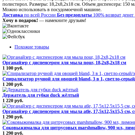
полистирол. Размеры: 18,2х8,2х18 см. Объем диспенсера: 150
Можно использовать в посудомоечной машине.
Доставка
по всей России
Без предоплаты
100% возврат денег
Хочу в подарок!
— намекните друзьям!
Похожие товары
Органайзер с диспенсером для мыла nour, 18,2х8,2х18 см
1 100 руб.
Спирализатор ручной для овощей bland, 3 в 1, светло-сер
1 200 руб.
Держатель для губки duck жёлтый
1 220 руб.
Органайзер с диспенсером для мыла atle, 17,5х12,5х15,5 см,
1 290 руб.
Соковыжималка для цитрусовых marshmallow, 900 мл, лим
1 290 руб.