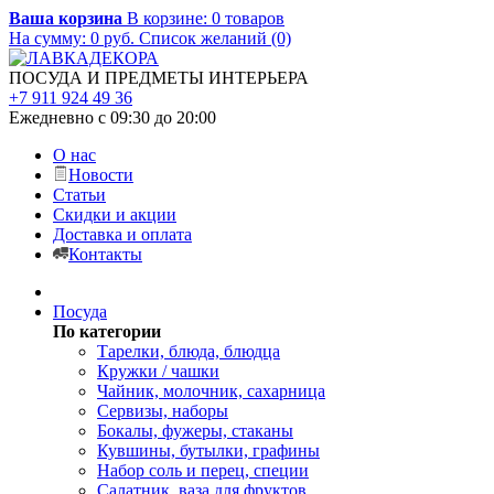
Ваша корзина
В корзине:
0
товаров
На сумму:
0
руб.
Список желаний (0)
ПОСУДА И ПРЕДМЕТЫ ИНТЕРЬЕРА
+7 911 924 49 36
Ежедневно с 09:30 до 20:00
О нас
Новости
Статьи
Скидки и акции
Доставка и оплата
Контакты
Посуда
По категории
Тарелки, блюда, блюдца
Кружки / чашки
Чайник, молочник, сахарница
Сервизы, наборы
Бокалы, фужеры, стаканы
Кувшины, бутылки, графины
Набор соль и перец, специи
Салатник, ваза для фруктов