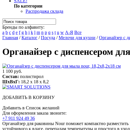
SALE!
По категории
Распродажа склада
Бренды по алфавиту:
a
b
c
d
e
f
g
h
i
k
l
m
n
p
q
s
t
u
w
А-Я
Все
Главная
/
Каталог
/
Посуда
/
Мелочи для кухни
/
Органайзер с д
Органайзер с диспенсером для
1 100 руб.
Состав:
полистирол
ШхВхГ:
18,2 x 18 x 8,2
ДОБАВИТЬ В КОРЗИНУ
Добавить в Список желаний
Для оформления заказа звоните:
+7 911 924 49 36
Органайзер для раковины Nour поможет компактно разместить г
устойчивого к влаге, перепадам температуры и простого в ухо