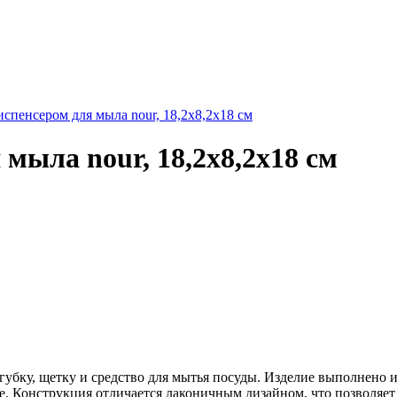
испенсером для мыла nour, 18,2х8,2х18 см
 мыла nour, 18,2х8,2х18 см
убку, щетку и средство для мытья посуды. Изделие выполнено и
де. Конструкция отличается лаконичным дизайном, что позволяе