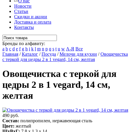
О нас
Новости
Статьи
Скидки и акции
Доставка и оплата
Контакты
Бренды по алфавиту:
a
b
c
d
e
f
g
h
i
k
l
m
n
p
q
s
t
u
w
А-Я
Все
Главная
/
Каталог
/
Посуда
/
Мелочи для кухни
/
Овощечистка
с теркой для цедры 2 в 1 vegard, 14 см, желтая
Овощечистка с теркой для
цедры 2 в 1 vegard, 14 см,
желтая
490 руб.
Состав:
полипропилен, нержавеющая сталь
Цвет:
желтый
ШхВхГ:
7,8 x 1,3 x 14