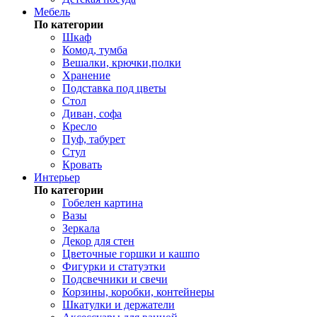
Мебель
По категории
Шкаф
Комод, тумба
Вешалки, крючки,полки
Хранение
Подставка под цветы
Стол
Диван, софа
Кресло
Пуф, табурет
Стул
Кровать
Интерьер
По категории
Гобелен картина
Вазы
Зеркала
Декор для стен
Цветочные горшки и кашпо
Фигурки и статуэтки
Подсвечники и свечи
Корзины, коробки, контейнеры
Шкатулки и держатели