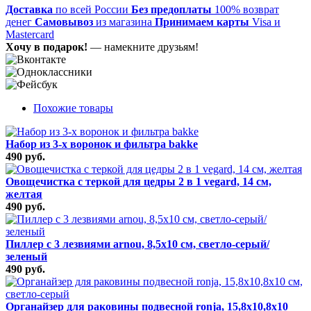
Доставка
по всей России
Без предоплаты
100% возврат
денег
Самовывоз
из магазина
Принимаем карты
Visa и
Mastercard
Хочу в подарок!
— намекните друзьям!
Похожие товары
Набор из 3-х воронок и фильтра bakke
490 руб.
Овощечистка с теркой для цедры 2 в 1 vegard, 14 см,
желтая
490 руб.
Пиллер с 3 лезвиями arnou, 8,5х10 см, светло-серый/
зеленый
490 руб.
Органайзер для раковины подвесной ronja, 15,8х10,8х10