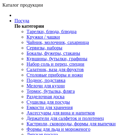
Каталог продукции
Посуда
По категории
Тарелки, блюда, блюдца
Кружки / чашки
Чайник, молочник, сахарница
Сервизы, наборы
Бокалы, фужеры, стаканы
Кувшины, бутылки, графины
Набор соль и перец, специи
Салатник, ваза для фруктов
Столовые приборы и ножи
Поднос, подставка
Мелочи для кухни
Термос, бутылка, фляга
Разделочная доска
Сушилка для посуды
Емкости для хранения
Аксессуары для вина и напитков
Держатели для салфеток и полотенец
Кастрюли, сковороды, формы для выпечки
Формы для льда и мороженого
Детская посуда