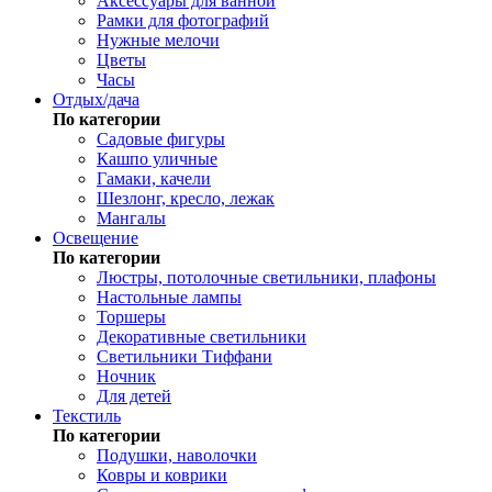
Аксессуары для ванной
Рамки для фотографий
Нужные мелочи
Цветы
Часы
Отдых/дача
По категории
Садовые фигуры
Кашпо уличные
Гамаки, качели
Шезлонг, кресло, лежак
Мангалы
Освещение
По категории
Люстры, потолочные светильники, плафоны
Настольные лампы
Торшеры
Декоративные светильники
Светильники Тиффани
Ночник
Для детей
Текстиль
По категории
Подушки, наволочки
Ковры и коврики