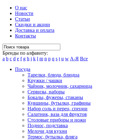
О нас
Новости
Статьи
Скидки и акции
Доставка и оплата
Контакты
Бренды по алфавиту:
a
b
c
d
e
f
g
h
i
k
l
m
n
p
q
s
t
u
w
А-Я
Все
Посуда
Тарелки, блюда, блюдца
Кружки / чашки
Чайник, молочник, сахарница
Сервизы, наборы
Бокалы, фужеры, стаканы
Кувшины, бутылки, графины
Набор соль и перец, специи
Салатник, ваза для фруктов
Столовые приборы и ножи
Поднос, подставка
Мелочи для кухни
Термос, бутылка, фляга