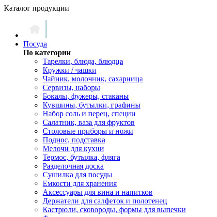
Каталог продукции
Посуда
По категории
Тарелки, блюда, блюдца
Кружки / чашки
Чайник, молочник, сахарница
Сервизы, наборы
Бокалы, фужеры, стаканы
Кувшины, бутылки, графины
Набор соль и перец, специи
Салатник, ваза для фруктов
Столовые приборы и ножи
Поднос, подставка
Мелочи для кухни
Термос, бутылка, фляга
Разделочная доска
Сушилка для посуды
Емкости для хранения
Аксессуары для вина и напитков
Держатели для салфеток и полотенец
Кастрюли, сковороды, формы для выпечки