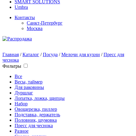
SMART SOLUTIONS
Umbra
Контакты
Санкт-Петербург
Москва
Главная
/
Каталог
/
Посуда
/
Мелочи для кухни
/
Пресс для
чеснока
Фильтры
Все
Весы, таймер
Для раковины
Дуршлаг
Лопатка, ложка, щипцы
Набор
Овощерезка, пиллер
Подставка, держатель
Половник, шумовка
Пресс для чеснока
Разное