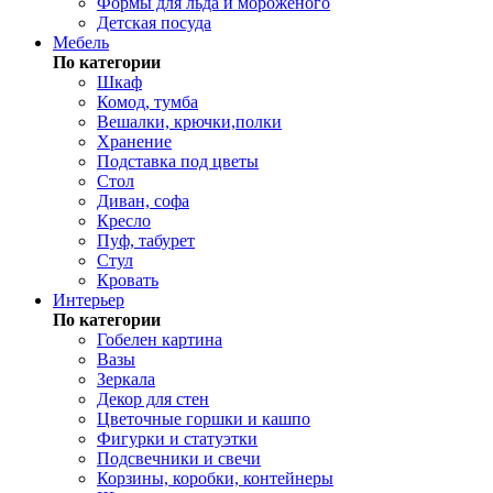
Формы для льда и мороженого
Детская посуда
Мебель
По категории
Шкаф
Комод, тумба
Вешалки, крючки,полки
Хранение
Подставка под цветы
Стол
Диван, софа
Кресло
Пуф, табурет
Стул
Кровать
Интерьер
По категории
Гобелен картина
Вазы
Зеркала
Декор для стен
Цветочные горшки и кашпо
Фигурки и статуэтки
Подсвечники и свечи
Корзины, коробки, контейнеры