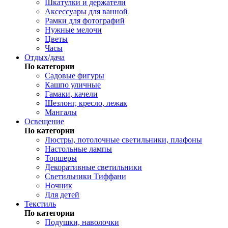
Шкатулки и держатели
Аксессуары для ванной
Рамки для фотографий
Нужные мелочи
Цветы
Часы
Отдых/дача
По категории
Садовые фигуры
Кашпо уличные
Гамаки, качели
Шезлонг, кресло, лежак
Мангалы
Освещение
По категории
Люстры, потолочные светильники, плафоны
Настольные лампы
Торшеры
Декоративные светильники
Светильники Тиффани
Ночник
Для детей
Текстиль
По категории
Подушки, наволочки