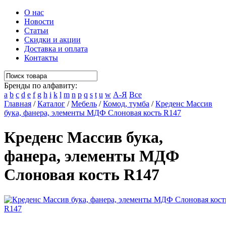
О нас
Новости
Статьи
Скидки и акции
Доставка и оплата
Контакты
Бренды по алфавиту:
a
b
c
d
e
f
g
h
i
k
l
m
n
p
q
s
t
u
w
А-Я
Все
Главная
/
Каталог
/
Мебель
/
Комод, тумба
/
Креденс Массив
бука, фанера, элементы МДФ Слоновая кость R147
Креденс Массив бука,
фанера, элементы МДФ
Слоновая кость R147