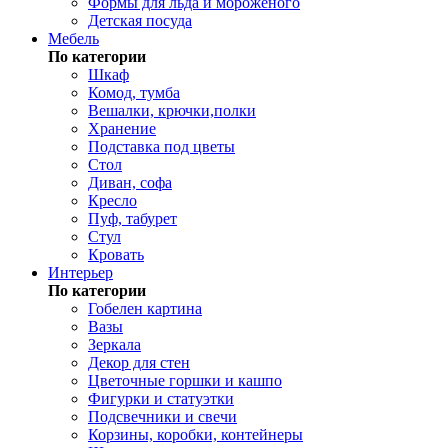
Формы для льда и мороженого
Детская посуда
Мебель
По категории
Шкаф
Комод, тумба
Вешалки, крючки,полки
Хранение
Подставка под цветы
Стол
Диван, софа
Кресло
Пуф, табурет
Стул
Кровать
Интерьер
По категории
Гобелен картина
Вазы
Зеркала
Декор для стен
Цветочные горшки и кашпо
Фигурки и статуэтки
Подсвечники и свечи
Корзины, коробки, контейнеры