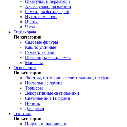
Шкатулки и держатели
Аксессуары для ванной
Рамки для фотографий
Нужные мелочи
Цветы
Часы
Отдых/дача
По категории
Садовые фигуры
Кашпо уличные
Гамаки, качели
Шезлонг, кресло, лежак
Мангалы
Освещение
По категории
Люстры, потолочные светильники, плафоны
Настольные лампы
Торшеры
Декоративные светильники
Светильники Тиффани
Ночник
Для детей
Текстиль
По категории
Подушки, наволочки