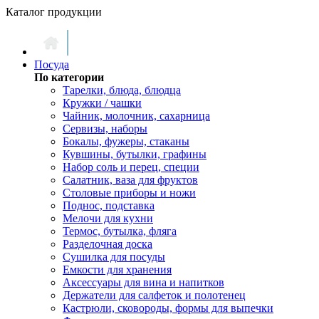
Каталог продукции
Посуда
По категории
Тарелки, блюда, блюдца
Кружки / чашки
Чайник, молочник, сахарница
Сервизы, наборы
Бокалы, фужеры, стаканы
Кувшины, бутылки, графины
Набор соль и перец, специи
Салатник, ваза для фруктов
Столовые приборы и ножи
Поднос, подставка
Мелочи для кухни
Термос, бутылка, фляга
Разделочная доска
Сушилка для посуды
Емкости для хранения
Аксессуары для вина и напитков
Держатели для салфеток и полотенец
Кастрюли, сковороды, формы для выпечки